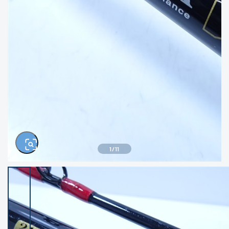
きるもの、改造品も含む
悪
イシグロ西尾店
イシグロ三河安城店
※ルアー、エギ、雑品、その他につきましては
ランク表記はございません。 状態は写真にて
ご確認ください。
イシグロ岡崎大樹寺店
イシグロ半田店
イシグロ岡崎若松店
イシグロ焼津店
イシグロ掛川店
イシグロ沼津店
1
/
11
イシグロ駿東柿田川店
イシグロ豊川店
イシグロ磐田店
イシグロ富士店