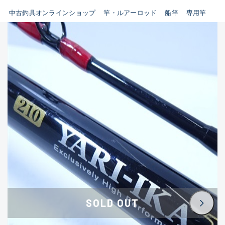
イシグロ鳴海店
中古釣具オンラインショップ
竿・ルアーロッド
船竿
専用竿
B
イシグロフレスポ鈴鹿店
使用感や傷はあるが全体的に
イシグロ津高茶屋店
綺麗な良品
イシグロ西春店
C
イシグロ中川かの里店
使用感や傷のある一般的な中
イシグロカインズモール彦根店
古品
イシグロ静岡中吉田店
C-
イシグロ名東引山店
かなり使用感があり、全体的
イシグロ豊田店
に目立つ傷が多い品
イシグロ豊橋向山店
イシグロ岐阜店
D
SOLD OUT
イシグロ高林店
著しく状態が悪いが使用はで