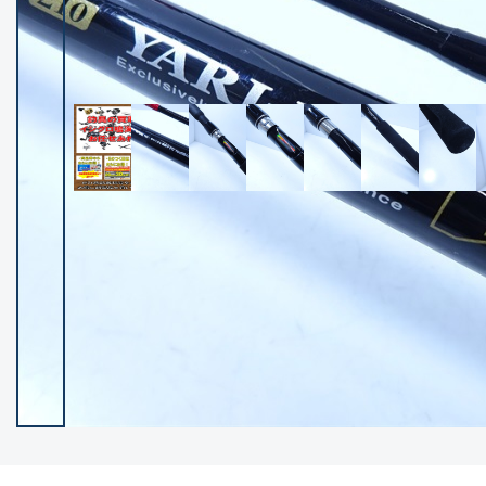
イシグロ御殿場店
イシグロ伊東店
ランク
(102101)
SA
(2940)
A
(17273)
B+
(12267)
B
(21944)
C
(38715)
C-
(5134)
D
(2191)
ランクについて