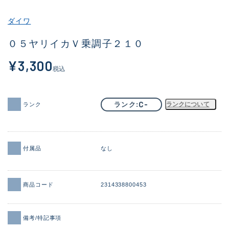
その他
ダイワ
新商品
(1970)
０５ヤリイカＶ乗調子２１０
おすすめ
(170)
¥3,300
税込
値下げ品
(14306)
OH済
(933)
C-
ランク
ランクについて
ランク
DCチェック済
(1329)
在庫有のみ
(22169)
付属品
なし
価格
商品コード
2314338800453
この条件で検索する
備考/特記事項