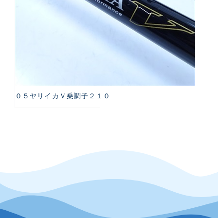
０５ヤリイカＶ乗調子２１０