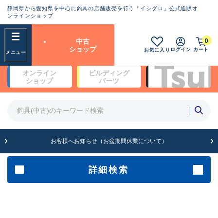
静岡県から愛知県を中心に釣具の店舗販売を行う「イシグロ」公式通販オ
ランクとは？
ンラインショップ
フリーワード
0
中古
SA
ショップ
ログイン
カート
お気に入り
新古品（メーカー問屋から仕
オンライン
ビルディング
入れた未使用品）
良
ショップ
パーツ
商品カテゴリ
※店頭展示時の置き傷が付いている
ものも含む
竿・ルアーロッド(4)
竿・ルアーロッド(64177)
リール・カスタムパーツ(35599)
A
ルアー・エギ(1807)
お客様へお知らせ（お盆期間休業について）
傷が極めて少ない極上品
その他・雑品(1061)
メーカー
詳細検索
B+
使用感や傷は少なく比較的美
店舗
品