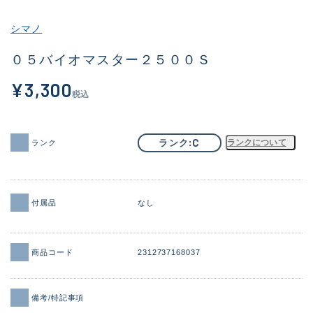
その他
シマノ
新商品
(1954)
０５バイオマスター２５００Ｓ
おすすめ
(173)
¥3,300
税込
値下げ品
(14304)
OH済
(936)
C
ランク
ランクについて
ランク
DCチェック済
(1335)
在庫有のみ
(22103)
付属品
なし
価格
商品コード
2312737168037
この条件で検索する
備考/特記事項