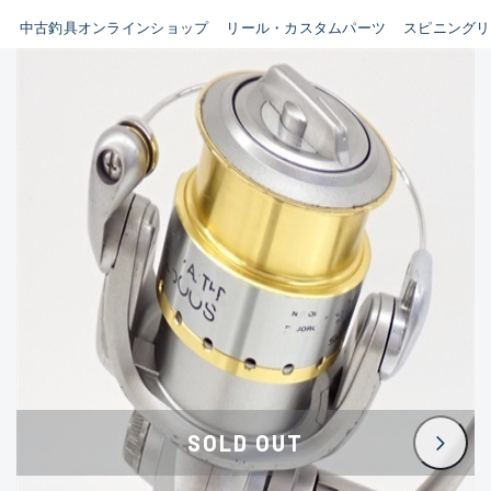
イシグロ鳴海店
中古釣具オンラインショップ
リール・カスタムパーツ
スピニングリ
B
イシグロフレスポ鈴鹿店
使用感や傷はあるが全体的に
イシグロ津高茶屋店
綺麗な良品
イシグロ西春店
C
イシグロ中川かの里店
使用感や傷のある一般的な中
イシグロカインズモール彦根店
古品
イシグロ静岡中吉田店
C-
イシグロ名東引山店
かなり使用感があり、全体的
イシグロ豊田店
に目立つ傷が多い品
イシグロ豊橋向山店
イシグロ岐阜店
D
SOLD OUT
イシグロ高林店
著しく状態が悪いが使用はで