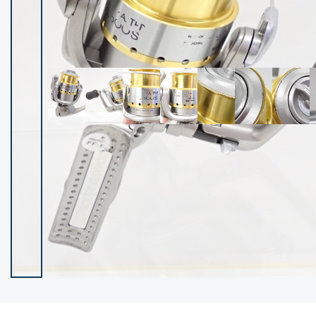
イシグロ御殿場店
イシグロ伊東店
ランク
(102220)
SA
(2949)
A
(17297)
B+
(12279)
B
(21961)
C
(38757)
C-
(5142)
D
(2196)
ランクについて