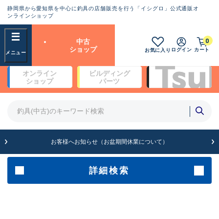
静岡県から愛知県を中心に釣具の店舗販売を行う「イシグロ」公式通販オ
ランクとは？
ンラインショップ
フリーワード
0
中古
SA
ショップ
ログイン
カート
お気に入り
新古品（メーカー問屋から仕
オンライン
ビルディング
入れた未使用品）
良
ショップ
パーツ
商品カテゴリ
※店頭展示時の置き傷が付いている
ものも含む
竿・ルアーロッド(4)
竿・ルアーロッド(64255)
リール・カスタムパーツ(35639)
A
ルアー・エギ(1807)
お客様へお知らせ（お盆期間休業について）
傷が極めて少ない極上品
その他・雑品(1062)
メーカー
詳細検索
B+
使用感や傷は少なく比較的美
店舗
品