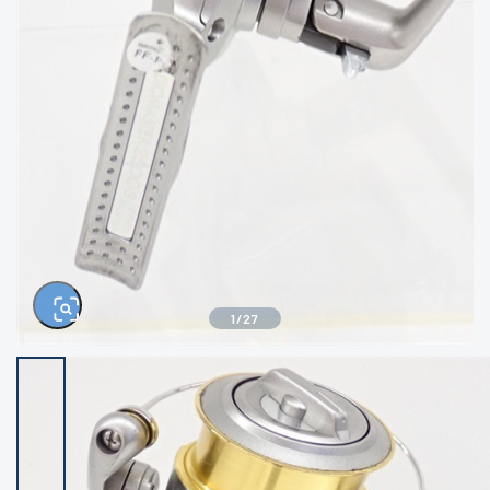
きるもの、改造品も含む
悪
イシグロ西尾店
イシグロ三河安城店
※ルアー、エギ、雑品、その他につきましては
ランク表記はございません。 状態は写真にて
ご確認ください。
イシグロ岡崎大樹寺店
イシグロ半田店
イシグロ岡崎若松店
イシグロ焼津店
イシグロ掛川店
イシグロ沼津店
1
/
27
イシグロ駿東柿田川店
イシグロ豊川店
イシグロ磐田店
イシグロ富士店