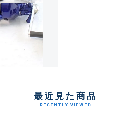
使用感や傷は少なく比較的
B+
使用感や傷はあるが全体的
B
使用感や傷のある一般的な
C
かなり使用感があり、全体
最近見た商品
C-
い品
RECENTLY VIEWED
著しく状態が悪いが使用は
D
品も含む