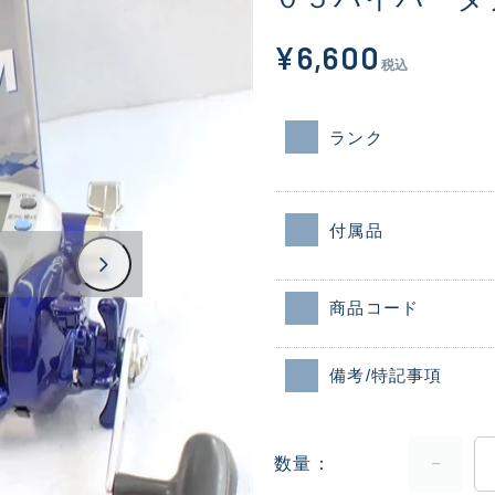
¥6,600
税込
ランク
付属品
商品コード
備考/特記事項
数量