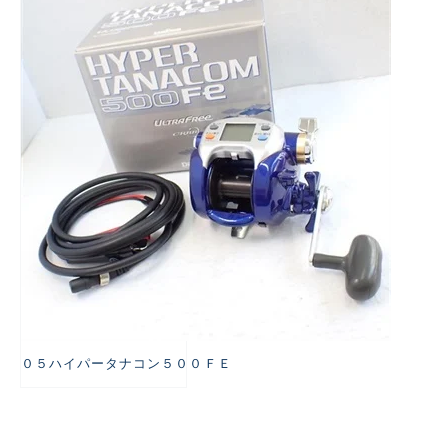
悪
０５ハイパータナコン５００ＦＥ