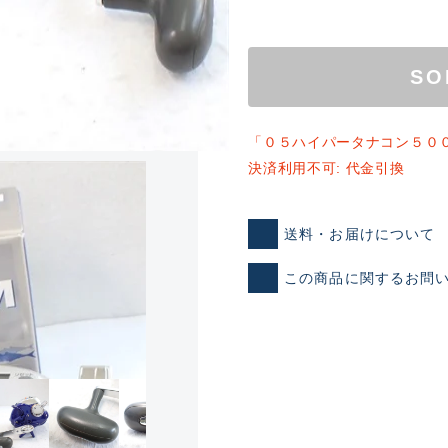
SO
「０５ハイパータナコン５０
決済利用不可: 代金引換
ランクとは？
送料・お届けについて
この商品に関するお問
新古品（メーカー問屋から
品）
SA
※店頭展示時の置き傷が付いて
傷が極めて少ない極上品
A