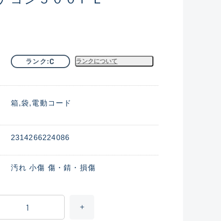
C
ランク
ランクについて
箱
袋
電動コード
2314266224086
汚れ 小傷 傷・錆・損傷