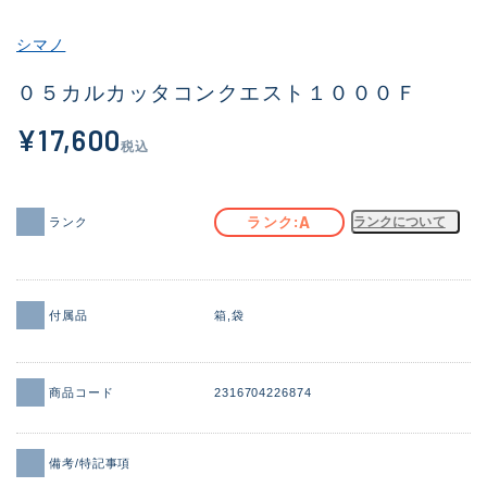
その他
シマノ
新商品
(1943)
０５カルカッタコンクエスト１０００Ｆ
おすすめ
(172)
¥17,600
税込
値下げ品
(14304)
OH済
(936)
A
ランク
ランクについて
ランク
DCチェック済
(1335)
在庫有のみ
(22123)
付属品
箱
袋
価格
商品コード
2316704226874
この条件で検索する
備考/特記事項