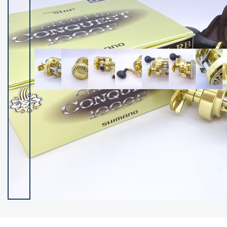
イシグロ御殿場店
イシグロ伊東店
ランク
(102209)
SA
(2949)
A
(17296)
B+
(12278)
B
(21959)
C
(38752)
C-
(5141)
D
(2195)
ランクについて