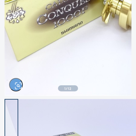
きるもの、改造品も含む
悪
イシグロ西尾店
イシグロ三河安城店
※ルアー、エギ、雑品、その他につきましては
ランク表記はございません。 状態は写真にて
ご確認ください。
イシグロ岡崎大樹寺店
イシグロ半田店
イシグロ岡崎若松店
イシグロ焼津店
イシグロ掛川店
イシグロ沼津店
1
/
12
イシグロ駿東柿田川店
イシグロ豊川店
イシグロ磐田店
イシグロ富士店