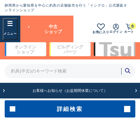
静岡県から愛知県を中心に釣具の店舗販売を行う「イシグロ」公式通販オ
ランクとは？
ンラインショップ
フリーワード
0
中古
SA
ショップ
ログイン
カート
お気に入り
新古品（メーカー問屋から仕
オンライン
ビルディング
入れた未使用品）
良
ショップ
パーツ
商品カテゴリ
※店頭展示時の置き傷が付いている
ものも含む
竿・ルアーロッド(4)
竿・ルアーロッド(64247)
リール・カスタムパーツ(35636)
A
ルアー・エギ(1807)
お客様へお知らせ（お盆期間休業について）
傷が極めて少ない極上品
その他・雑品(1062)
メーカー
詳細検索
B+
使用感や傷は少なく比較的美
店舗
品