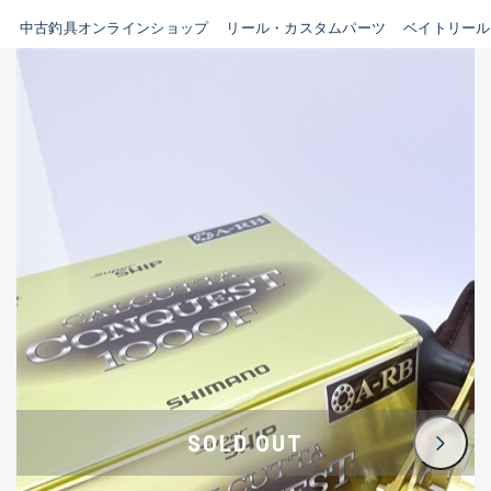
イシグロ鳴海店
中古釣具オンラインショップ
リール・カスタムパーツ
ベイトリール
B
イシグロフレスポ鈴鹿店
使用感や傷はあるが全体的に
イシグロ津高茶屋店
綺麗な良品
イシグロ西春店
C
イシグロ中川かの里店
使用感や傷のある一般的な中
イシグロカインズモール彦根店
古品
イシグロ静岡中吉田店
C-
イシグロ名東引山店
かなり使用感があり、全体的
イシグロ豊田店
に目立つ傷が多い品
イシグロ豊橋向山店
イシグロ岐阜店
D
SOLD OUT
イシグロ高林店
著しく状態が悪いが使用はで