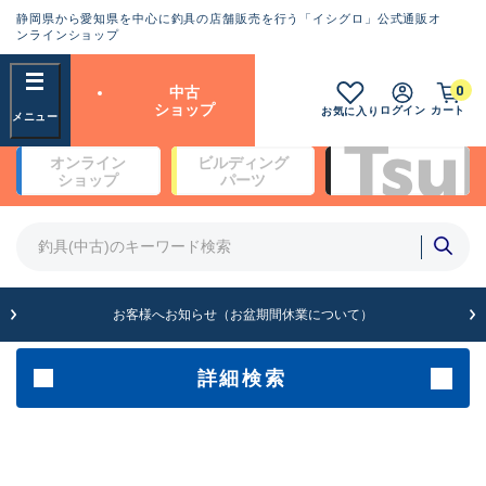
静岡県から愛知県を中心に釣具の店舗販売を行う「イシグロ」公式通販オ
ランクとは？
ンラインショップ
フリーワード
0
中古
SA
ショップ
ログイン
カート
お気に入り
新古品（メーカー問屋から仕
オンライン
ビルディング
入れた未使用品）
良
ショップ
パーツ
商品カテゴリ
※店頭展示時の置き傷が付いている
ものも含む
竿・ルアーロッド(4)
竿・ルアーロッド(64361)
リール・カスタムパーツ(35696)
A
ルアー・エギ(1811)
お客様へお知らせ（お盆期間休業について）
傷が極めて少ない極上品
その他・雑品(1063)
メーカー
詳細検索
B+
使用感や傷は少なく比較的美
店舗
品