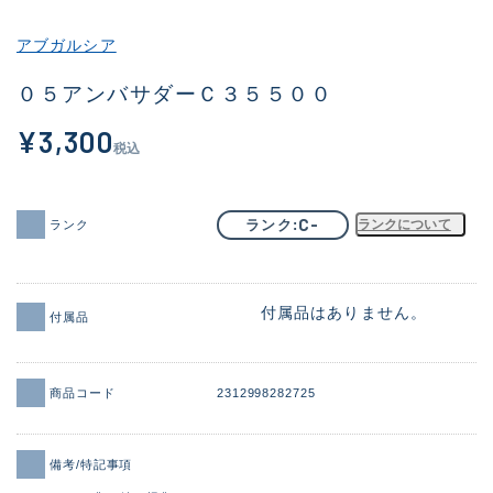
その他
アブガルシア
新商品
(2045)
０５アンバサダーＣ３５５００
おすすめ
(184)
¥3,300
税込
値下げ品
(14301)
OH済
(936)
C-
ランク
ランクについて
ランク
DCチェック済
(1337)
在庫有のみ
(22009)
付属品はありません。
付属品
価格
商品コード
2312998282725
この条件で検索する
備考/特記事項