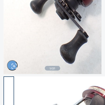
きるもの、改造品も含む
悪
イシグロ西尾店
イシグロ三河安城店
※ルアー、エギ、雑品、その他につきましては
ランク表記はございません。 状態は写真にて
ご確認ください。
イシグロ半田店
イシグロ岡崎大樹寺店
イシグロ岡崎若松店
イシグロ焼津店
イシグロ掛川店
イシグロ沼津店
1
/
21
イシグロ駿東柿田川店
イシグロ豊川店
イシグロ磐田店
イシグロ富士店