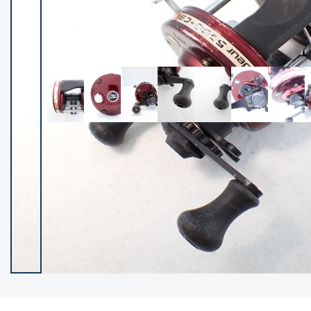
イシグロ御殿場店
イシグロ伊東店
ランク
(102388)
SA
(2953)
A
(17316)
B+
(12299)
B
(21989)
C
(38832)
C-
(5149)
D
(2204)
ランクについて