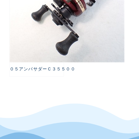
０５アンバサダーＣ３５５００