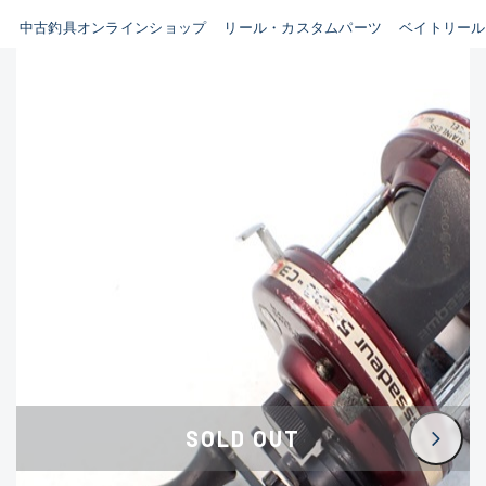
イシグロ鳴海店
中古釣具オンラインショップ
リール・カスタムパーツ
ベイトリール
B
イシグロフレスポ鈴鹿店
使用感や傷はあるが全体的に
イシグロ津高茶屋店
綺麗な良品
イシグロ西春店
C
イシグロ中川かの里店
使用感や傷のある一般的な中
イシグロカインズモール彦根店
古品
イシグロ静岡中吉田店
C-
イシグロ名東引山店
かなり使用感があり、全体的
イシグロ豊田店
に目立つ傷が多い品
イシグロ豊橋向山店
イシグロ岐阜店
D
SOLD OUT
イシグロ高林店
著しく状態が悪いが使用はで