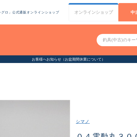
オンライン
ショップ
中
シグロ」公式通販オンラインショップ
お客様へお知らせ（お盆期間休業について）
シマノ
０４電動丸３０