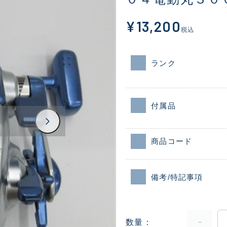
¥13,200
税込
ランク
付属品
商品コード
備考/特記事項
数量