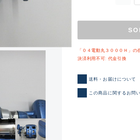
SO
「０４電動丸３０００Ｈ」の
決済利用不可: 代金引換
送料・お届けについて
ランクとは？
この商品に関するお問
新古品（メーカー問屋から
品）
SA
※店頭展示時の置き傷が付いて