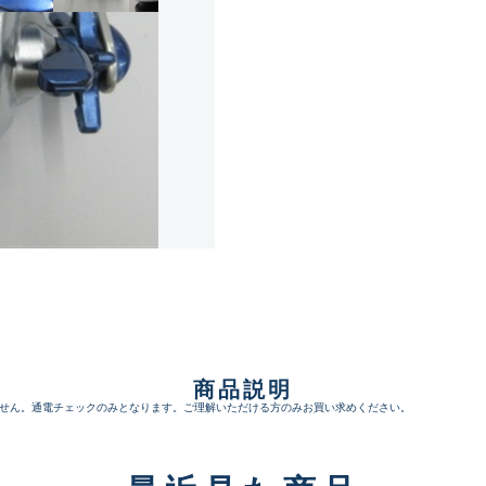
傷が極めて少ない極上品
A
使用感や傷は少なく比較的
B+
使用感や傷はあるが全体的
B
使用感や傷のある一般的な
C
商品説明
かなり使用感があり、全体
せん。通電チェックのみとなります。ご理解いただける方のみお買い求めください。
C-
い品