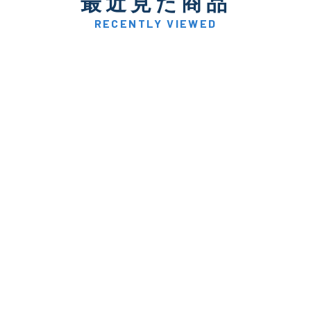
最近見た商品
著しく状態が悪いが使用は
D
品も含む
RECENTLY VIEWED
※ルアー、エギ、雑品、その他につきましてはランク表記はござ
確認ください。