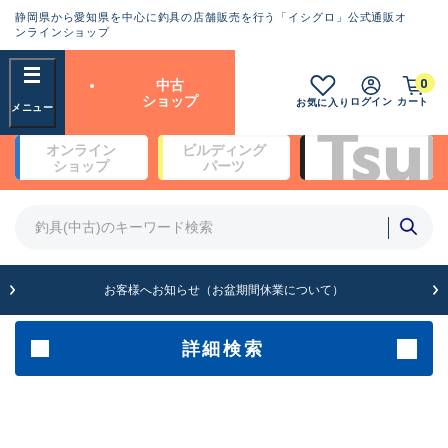
静岡県から愛知県を中心に釣具の店舗販売を行う「イシグロ」公式通販オ
ランクとは？
ンラインショップ
フリーワード
0
中古
SA
ショップ
ログイン
カート
お気に入り
新古品（メーカー問屋から仕
オンライン
ビルディング
入れた未使用品）
良
ショップ
パーツ
商品カテゴリ
※店頭展示時の置き傷が付いている
ものも含む
竿・ルアーロッド(4)
竿・ルアーロッド(64252)
リール・カスタムパーツ(35638)
A
ルアー・エギ(1807)
お客様へお知らせ（お盆期間休業について）
傷が極めて少ない極上品
その他・雑品(1062)
メーカー
詳細検索
B+
使用感や傷は少なく比較的美
店舗
品