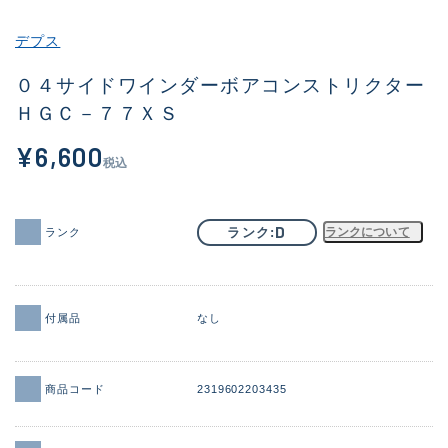
その他
デプス
新商品
(1950)
０４サイドワインダーボアコンストリクター
ＨＧＣ－７７ＸＳ
おすすめ
(173)
¥6,600
値下げ品
(14304)
税込
OH済
(936)
DCチェック済
(1335)
D
ランク
ランクについて
ランク
在庫有のみ
(22112)
価格
付属品
なし
商品コード
2319602203435
この条件で検索する