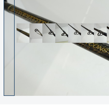
イシグロ御殿場店
イシグロ伊東店
ランク
(102216)
SA
(2949)
A
(17297)
B+
(12278)
B
(21959)
C
(38756)
C-
(5142)
D
(2196)
ランクについて