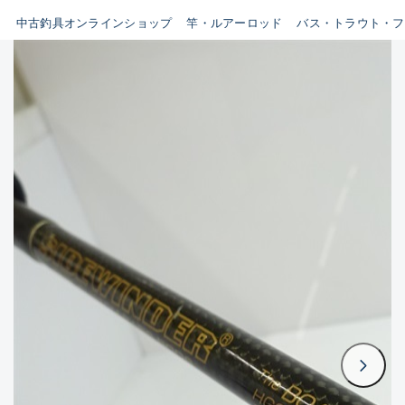
イシグロ鳴海店
中古釣具オンラインショップ
竿・ルアーロッド
バス・トラウト・フ
B
イシグロフレスポ鈴鹿店
使用感や傷はあるが全体的に
イシグロ津高茶屋店
綺麗な良品
イシグロ西春店
C
イシグロカインズモール彦根店
使用感や傷のある一般的な中
イシグロ中川かの里店
古品
イシグロ静岡中吉田店
C-
イシグロ名東引山店
かなり使用感があり、全体的
イシグロ豊田店
に目立つ傷が多い品
イシグロ豊橋向山店
イシグロ岐阜店
D
イシグロ高林店
著しく状態が悪いが使用はで