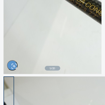
きるもの、改造品も含む
悪
イシグロ西尾店
イシグロ三河安城店
※ルアー、エギ、雑品、その他につきましては
ランク表記はございません。 状態は写真にて
ご確認ください。
イシグロ岡崎大樹寺店
イシグロ半田店
イシグロ岡崎若松店
イシグロ焼津店
イシグロ掛川店
イシグロ沼津店
1
/
31
イシグロ駿東柿田川店
イシグロ豊川店
イシグロ磐田店
イシグロ富士店