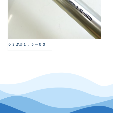
０３波濤１．５ー５３