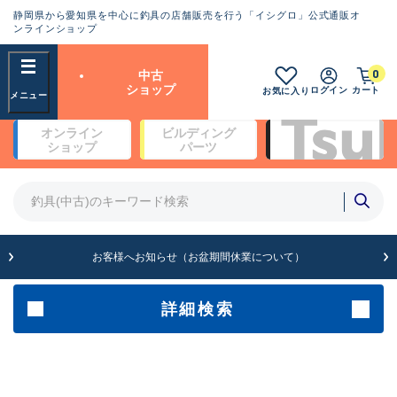
静岡県から愛知県を中心に釣具の店舗販売を行う「イシグロ」公式通販オ
ランクとは？
ンラインショップ
フリーワード
0
中古
SA
ショップ
ログイン
カート
お気に入り
新古品（メーカー問屋から仕
オンライン
ビルディング
入れた未使用品）
良
ショップ
パーツ
商品カテゴリ
※店頭展示時の置き傷が付いている
ものも含む
竿・ルアーロッド(4)
竿・ルアーロッド(64190)
リール・カスタムパーツ(35604)
A
ルアー・エギ(1807)
お客様へお知らせ（お盆期間休業について）
傷が極めて少ない極上品
その他・雑品(1061)
メーカー
詳細検索
B+
使用感や傷は少なく比較的美
店舗
品