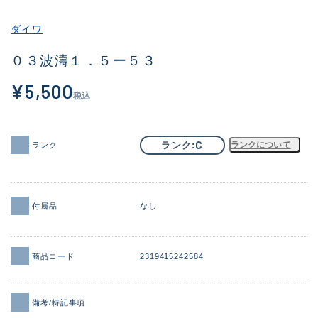
その他
ダイワ
新商品
(1851)
０３波濤１．５ー５３
おすすめ
(160)
¥5,500
税込
値下げ品
(14305)
OH済
(933)
C
ランク
ランクについて
ランク
DCチェック済
(1328)
在庫有のみ
(22149)
付属品
なし
価格
商品コード
2319415242584
この条件で検索する
備考/特記事項