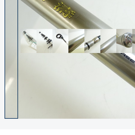
イシグロ御殿場店
イシグロ伊東店
ランク
(102119)
SA
(2946)
A
(17275)
B+
(12268)
B
(21943)
C
(38721)
C-
(5135)
D
(2192)
ランクについて