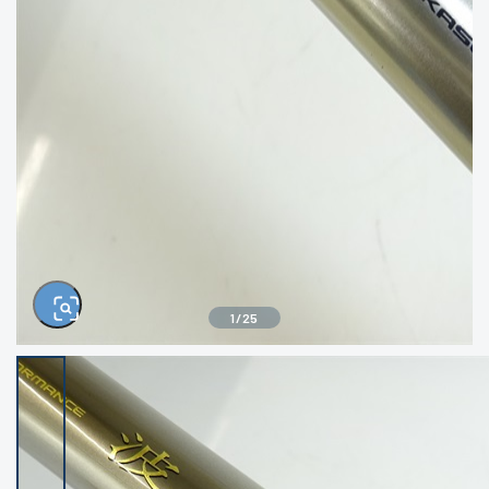
きるもの、改造品も含む
悪
イシグロ西尾店
イシグロ三河安城店
※ルアー、エギ、雑品、その他につきましては
ランク表記はございません。 状態は写真にて
ご確認ください。
イシグロ岡崎大樹寺店
イシグロ半田店
イシグロ岡崎若松店
イシグロ焼津店
イシグロ掛川店
イシグロ沼津店
1
/
25
イシグロ駿東柿田川店
イシグロ豊川店
イシグロ磐田店
イシグロ富士店