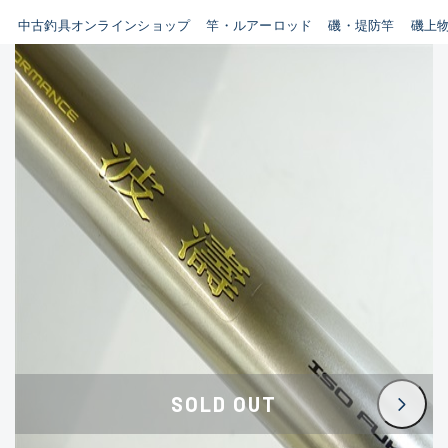
イシグロ鳴海店
中古釣具オンラインショップ
竿・ルアーロッド
磯・堤防竿
磯上
B
イシグロフレスポ鈴鹿店
使用感や傷はあるが全体的に
イシグロ津高茶屋店
綺麗な良品
イシグロ西春店
C
イシグロ中川かの里店
使用感や傷のある一般的な中
イシグロカインズモール彦根店
古品
イシグロ静岡中吉田店
C-
イシグロ名東引山店
かなり使用感があり、全体的
イシグロ豊田店
に目立つ傷が多い品
イシグロ豊橋向山店
イシグロ岐阜店
D
SOLD OUT
イシグロ高林店
著しく状態が悪いが使用はで