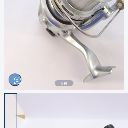
きるもの、改造品も含む
悪
イシグロ西尾店
イシグロ三河安城店
※ルアー、エギ、雑品、その他につきましては
ランク表記はございません。 状態は写真にて
ご確認ください。
イシグロ岡崎大樹寺店
イシグロ半田店
イシグロ岡崎若松店
イシグロ焼津店
イシグロ掛川店
イシグロ沼津店
1
/
16
イシグロ駿東柿田川店
イシグロ豊川店
イシグロ磐田店
イシグロ富士店