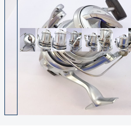
イシグロ御殿場店
イシグロ伊東店
ランク
(102237)
SA
(2950)
A
(17300)
B+
(12281)
B
(21962)
C
(38766)
C-
(5142)
D
(2197)
ランクについて