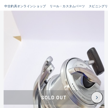
イシグロ鳴海店
中古釣具オンラインショップ
リール・カスタムパーツ
スピニングリ
B
イシグロフレスポ鈴鹿店
使用感や傷はあるが全体的に
イシグロ津高茶屋店
綺麗な良品
イシグロ西春店
C
イシグロカインズモール彦根店
使用感や傷のある一般的な中
イシグロ中川かの里店
古品
イシグロ静岡中吉田店
C-
イシグロ名東引山店
かなり使用感があり、全体的
イシグロ豊田店
に目立つ傷が多い品
イシグロ豊橋向山店
イシグロ岐阜店
D
SOLD OUT
イシグロ高林店
著しく状態が悪いが使用はで