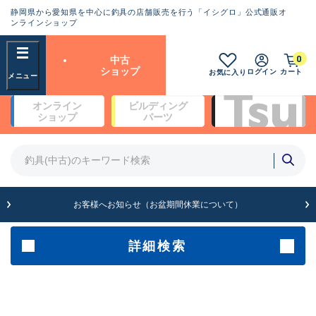
静岡県から愛知県を中心に釣具の店舗販売を行う「イシグロ」公式通販オ
ランクとは？
ンラインショップ
フリーワード
0
中古
SA
ショップ
ログイン
カート
お気に入り
新古品（メーカー問屋から仕
オンライン
ビルディング
入れた未使用品）
良
ショップ
パーツ
商品カテゴリ
※店頭展示時の置き傷が付いている
ものも含む
竿・ルアーロッド(4)
竿・ルアーロッド(64262)
リール・カスタムパーツ(35650)
A
ルアー・エギ(1807)
お客様へお知らせ（お盆期間休業について）
傷が極めて少ない極上品
その他・雑品(1061)
メーカー
詳細検索
B+
使用感や傷は少なく比較的美
店舗
品