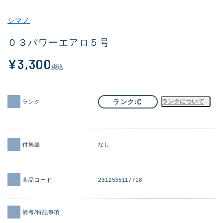
その他
シマノ
新商品
(1886)
０３パワーエアロ５号
おすすめ
(156)
¥3,300
税込
値下げ品
(14303)
OH済
(936)
C
ランク
ランクについて
ランク
DCチェック済
(1336)
在庫有のみ
(22081)
付属品
なし
価格
商品コード
2312535117718
この条件で検索する
備考/特記事項