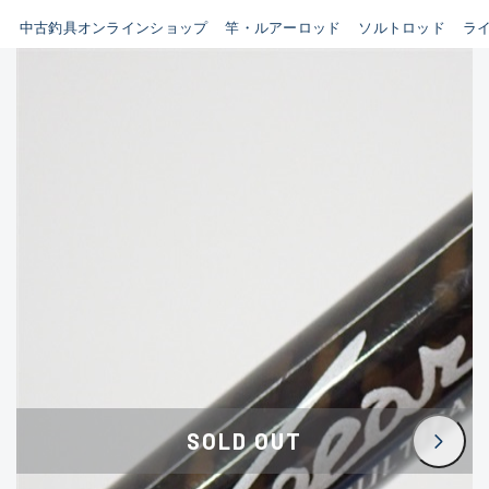
イシグロ鳴海店
中古釣具オンラインショップ
竿・ルアーロッド
ソルトロッド
ラ
B
イシグロフレスポ鈴鹿店
使用感や傷はあるが全体的に
イシグロ津高茶屋店
綺麗な良品
イシグロ西春店
C
イシグロ中川かの里店
使用感や傷のある一般的な中
イシグロカインズモール彦根店
古品
イシグロ静岡中吉田店
C-
イシグロ名東引山店
かなり使用感があり、全体的
イシグロ豊田店
に目立つ傷が多い品
イシグロ豊橋向山店
イシグロ岐阜店
D
SOLD OUT
イシグロ高林店
著しく状態が悪いが使用はで