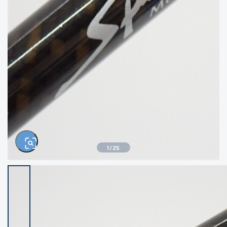
きるもの、改造品も含む
悪
イシグロ西尾店
イシグロ三河安城店
※ルアー、エギ、雑品、その他につきましては
ランク表記はございません。 状態は写真にて
ご確認ください。
イシグロ半田店
イシグロ岡崎若松店
イシグロ岡崎大樹寺店
イシグロ焼津店
イシグロ掛川店
イシグロ沼津店
1
/
25
イシグロ駿東柿田川店
イシグロ豊川店
イシグロ磐田店
イシグロ富士店