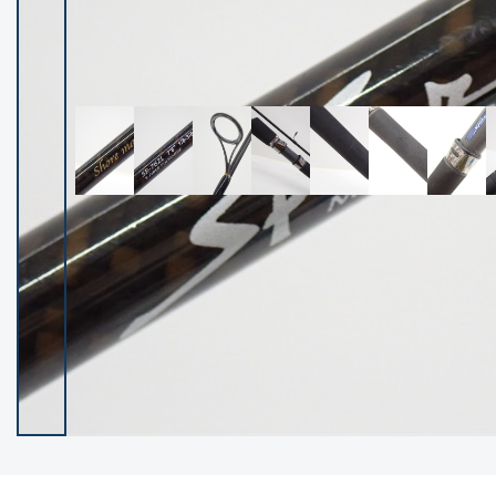
イシグロ御殿場店
イシグロ伊東店
ランク
(102592)
SA
(2967)
A
(17347)
B+
(12333)
B
(22020)
C
(38896)
C-
(5171)
D
(2208)
ランクについて