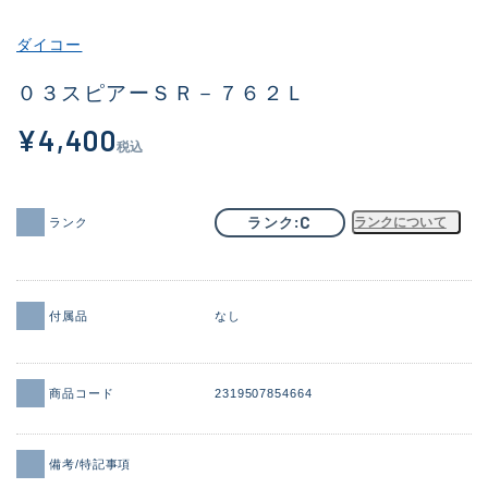
その他
ダイコー
新商品
(2054)
０３スピアーＳＲ－７６２Ｌ
おすすめ
(183)
¥4,400
税込
値下げ品
(14298)
OH済
(944)
C
ランク
ランクについて
ランク
DCチェック済
(1339)
在庫有のみ
(21906)
付属品
なし
価格
商品コード
2319507854664
この条件で検索する
備考/特記事項