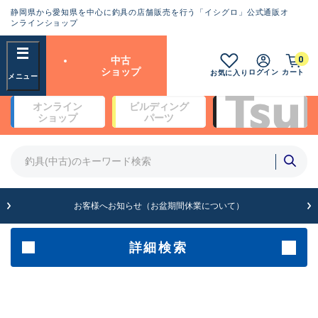
静岡県から愛知県を中心に釣具の店舗販売を行う「イシグロ」公式通販オ
ランクとは？
ンラインショップ
フリーワード
0
中古
SA
ショップ
ログイン
カート
お気に入り
新古品（メーカー問屋から仕
オンライン
ビルディング
入れた未使用品）
良
ショップ
パーツ
商品カテゴリ
※店頭展示時の置き傷が付いている
ものも含む
竿・ルアーロッド(5)
竿・ルアーロッド(64458)
リール・カスタムパーツ(35786)
A
ルアー・エギ(1814)
お客様へお知らせ（お盆期間休業について）
傷が極めて少ない極上品
その他・雑品(1068)
メーカー
詳細検索
B+
使用感や傷は少なく比較的美
店舗
品