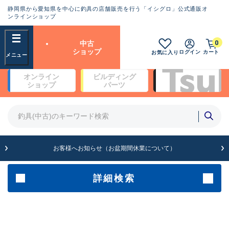
静岡県から愛知県を中心に釣具の店舗販売を行う「イシグロ」公式通販オ
ランクとは？
ンラインショップ
フリーワード
0
中古
SA
ショップ
ログイン
カート
お気に入り
新古品（メーカー問屋から仕
オンライン
ビルディング
入れた未使用品）
良
ショップ
パーツ
商品カテゴリ
※店頭展示時の置き傷が付いている
ものも含む
竿・ルアーロッド(4)
竿・ルアーロッド(64193)
リール・カスタムパーツ(35610)
A
ルアー・エギ(1807)
お客様へお知らせ（お盆期間休業について）
傷が極めて少ない極上品
その他・雑品(1061)
メーカー
詳細検索
B+
使用感や傷は少なく比較的美
店舗
品