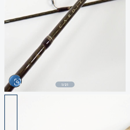
きるもの、改造品も含む
悪
イシグロ西尾店
イシグロ三河安城店
※ルアー、エギ、雑品、その他につきましては
ランク表記はございません。 状態は写真にて
ご確認ください。
イシグロ岡崎大樹寺店
イシグロ半田店
イシグロ岡崎若松店
イシグロ焼津店
イシグロ掛川店
イシグロ沼津店
1
/
21
イシグロ駿東柿田川店
イシグロ豊川店
イシグロ磐田店
イシグロ富士店