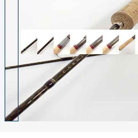
イシグロ御殿場店
イシグロ伊東店
ランク
(102128)
SA
(2946)
A
(17275)
B+
(12269)
B
(21945)
C
(38727)
C-
(5135)
D
(2192)
ランクについて