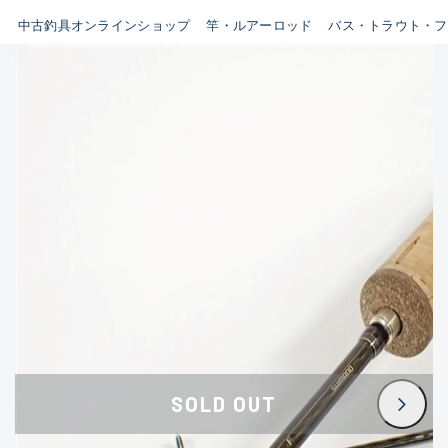
イシグロ鳴海店
中古釣具オンラインショップ
竿・ルアーロッド
バス・トラウト・フ
B
イシグロフレスポ鈴鹿店
使用感や傷はあるが全体的に
イシグロ津高茶屋店
綺麗な良品
イシグロ西春店
C
イシグロ中川かの里店
使用感や傷のある一般的な中
イシグロカインズモール彦根店
古品
イシグロ静岡中吉田店
C-
イシグロ名東引山店
かなり使用感があり、全体的
イシグロ豊田店
に目立つ傷が多い品
イシグロ豊橋向山店
イシグロ岐阜店
D
SOLD OUT
イシグロ高林店
著しく状態が悪いが使用はで