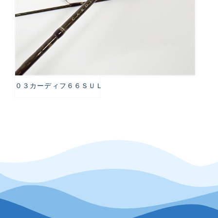
０３カーディフ６６ＳＵＬ