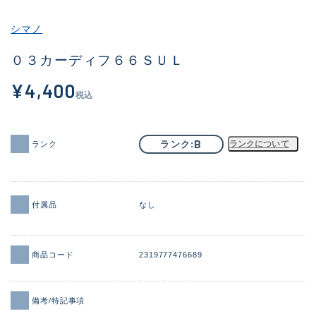
その他
シマノ
新商品
(1859)
０３カーディフ６６ＳＵＬ
おすすめ
(161)
¥4,400
税込
値下げ品
(14304)
OH済
(933)
B
ランク
ランクについて
ランク
DCチェック済
(1330)
在庫有のみ
(22090)
付属品
なし
価格
商品コード
2319777476689
この条件で検索する
備考/特記事項