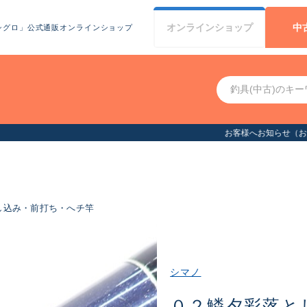
オンライン
ショップ
中
シグロ」公式通販オンラインショップ
お客様へお知らせ（お盆期間休業について）
し込み・前打ち・へチ竿
シマノ
０２鱗夕彩落と