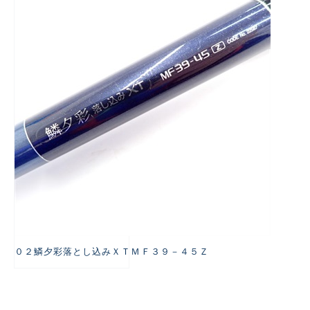
悪
０２鱗夕彩落とし込みＸＴＭＦ３９－４５Ｚ