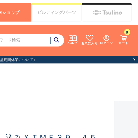
古
ショップ
ビルディング
パーツ
0
ログイン
カート
ヘルプ
お気に入り
し込みＸＴＭＦ３９－４５