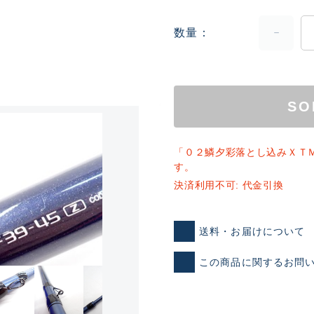
数量
SO
ランクとは？
「０２鱗夕彩落とし込みＸＴ
す。
決済利用不可: 代金引換
新古品（メーカー問屋から
送料・お届けについて
品）
SA
※店頭展示時の置き傷が付いて
この商品に関するお問
傷が極めて少ない極上品
A