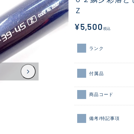
Ｚ
¥5,500
税込
ランク
付属品
商品コード
備考/特記事項