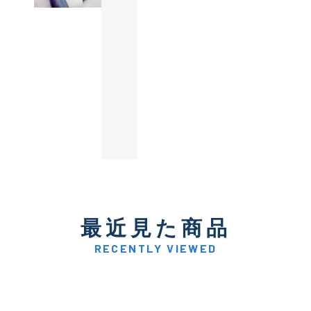
使用感や傷は少なく比較的
B+
使用感や傷はあるが全体的
B
使用感や傷のある一般的な
C
かなり使用感があり、全体
最近見た商品
C-
い品
RECENTLY VIEWED
著しく状態が悪いが使用は
D
品も含む