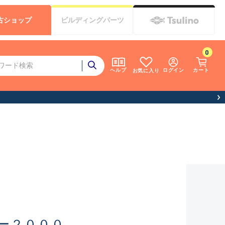
古
ショップ
ビルディング
パーツ
0
ログイン
カート
ヘルプ
お気に入り
休業について）
ー２０００