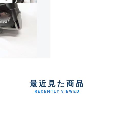
使用感や傷は少なく比較的
B+
使用感や傷はあるが全体的
B
使用感や傷のある一般的な
C
かなり使用感があり、全体
最近見た商品
C-
い品
RECENTLY VIEWED
著しく状態が悪いが使用は
D
品も含む