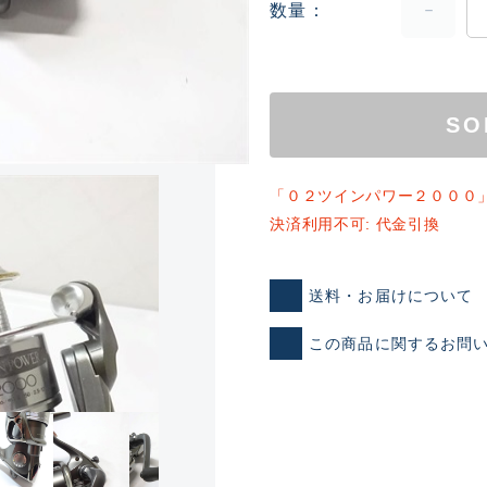
数量
SO
「０２ツインパワー２０００
決済利用不可: 代金引換
ランクとは？
送料・お届けについて
新古品（メーカー問屋から
この商品に関するお問
品）
SA
※店頭展示時の置き傷が付いて
傷が極めて少ない極上品
A