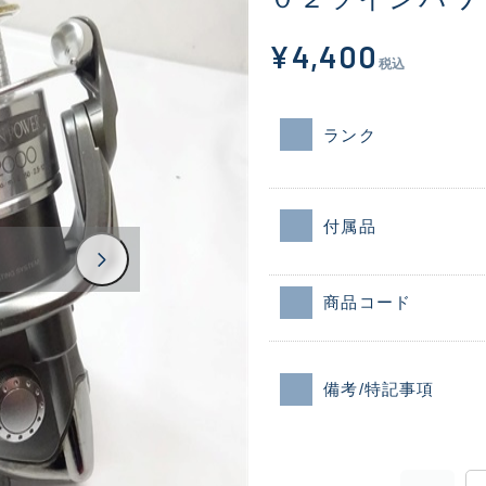
¥4,400
税込
ランク
付属品
商品コード
備考/特記事項