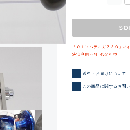
SO
「０１ソルティガＺ３０」の
決済利用不可: 代金引換
送料・お届けについて
ランクとは？
この商品に関するお問
新古品（メーカー問屋から
品）
SA
※店頭展示時の置き傷が付いて