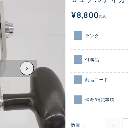
¥8,800
税込
ランク
付属品
商品コード
備考/特記事項
数量