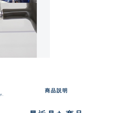
傷が極めて少ない極上品
A
使用感や傷は少なく比較的
B+
使用感や傷はあるが全体的
B
使用感や傷のある一般的な
C
商品説明
かなり使用感があり、全体
す。
C-
い品