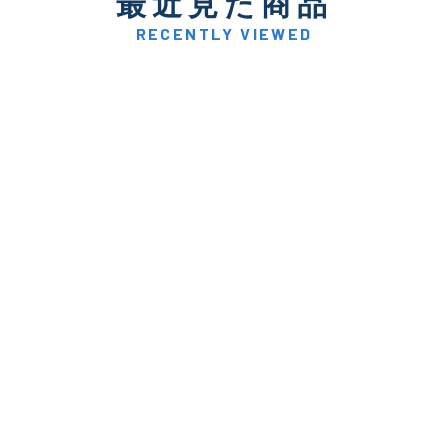
最近見た商品
著しく状態が悪いが使用は
D
品も含む
RECENTLY VIEWED
※ルアー、エギ、雑品、その他につきましてはランク表記はござ
確認ください。