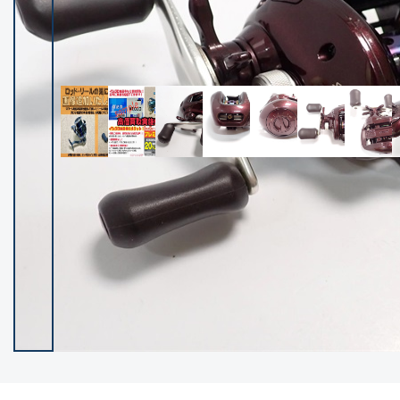
イシグロ御殿場店
イシグロ伊東店
ランク
(102187)
SA
(2946)
A
(17289)
B+
(12276)
B
(21953)
C
(38748)
C-
(5141)
D
(2195)
ランクについて