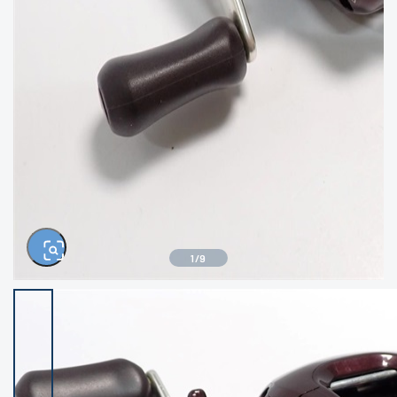
きるもの、改造品も含む
悪
イシグロ西尾店
イシグロ三河安城店
※ルアー、エギ、雑品、その他につきましては
ランク表記はございません。 状態は写真にて
ご確認ください。
イシグロ岡崎大樹寺店
イシグロ半田店
イシグロ岡崎若松店
イシグロ焼津店
イシグロ掛川店
イシグロ沼津店
1
/
9
イシグロ駿東柿田川店
イシグロ豊川店
イシグロ磐田店
イシグロ富士店