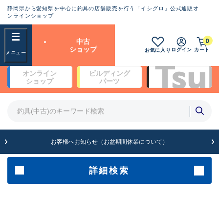
静岡県から愛知県を中心に釣具の店舗販売を行う「イシグロ」公式通販オ
ランクとは？
ンラインショップ
フリーワード
0
中古
SA
ショップ
ログイン
カート
お気に入り
新古品（メーカー問屋から仕
オンライン
ビルディング
入れた未使用品）
良
ショップ
パーツ
商品カテゴリ
※店頭展示時の置き傷が付いている
ものも含む
竿・ルアーロッド(4)
竿・ルアーロッド(64215)
リール・カスタムパーツ(35628)
A
ルアー・エギ(1807)
お客様へお知らせ（お盆期間休業について）
傷が極めて少ない極上品
その他・雑品(1061)
メーカー
詳細検索
B+
使用感や傷は少なく比較的美
店舗
品