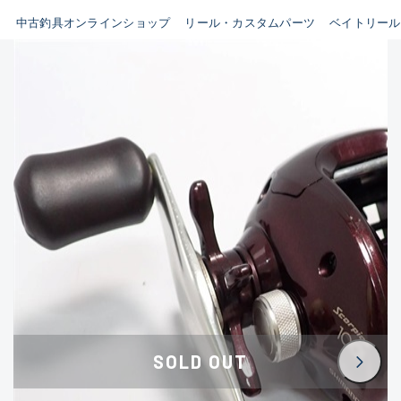
イシグロ鳴海店
中古釣具オンラインショップ
リール・カスタムパーツ
ベイトリール
B
イシグロフレスポ鈴鹿店
使用感や傷はあるが全体的に
イシグロ津高茶屋店
綺麗な良品
イシグロ西春店
C
イシグロ中川かの里店
使用感や傷のある一般的な中
イシグロカインズモール彦根店
古品
イシグロ静岡中吉田店
C-
イシグロ名東引山店
かなり使用感があり、全体的
イシグロ豊田店
に目立つ傷が多い品
イシグロ豊橋向山店
イシグロ岐阜店
D
SOLD OUT
イシグロ高林店
著しく状態が悪いが使用はで