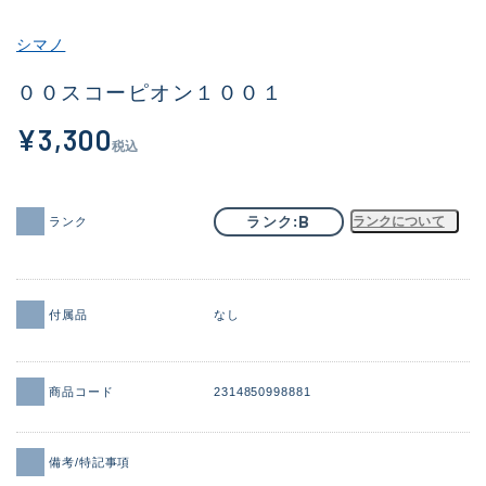
その他
シマノ
新商品
(1918)
００スコーピオン１００１
おすすめ
(171)
¥3,300
税込
値下げ品
(14304)
OH済
(936)
B
ランク
ランクについて
ランク
DCチェック済
(1333)
在庫有のみ
(22112)
付属品
なし
価格
商品コード
2314850998881
この条件で検索する
備考/特記事項