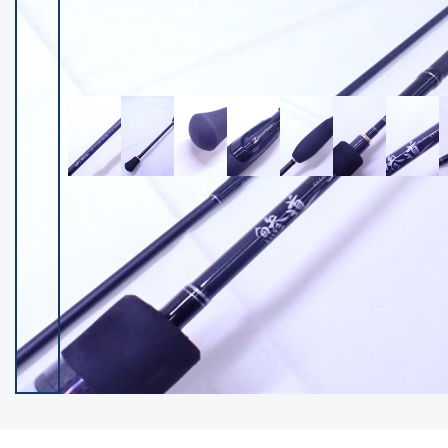
イシグロ御殿場店
イシグロ伊東店
ランク
(102140)
SA
(2946)
A
(17277)
B+
(12270)
B
(21946)
C
(38734)
C-
(5135)
D
(2193)
ランクについて