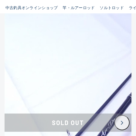
イシグロ鳴海店
中古釣具オンラインショップ
竿・ルアーロッド
ソルトロッド
ラ
B
イシグロフレスポ鈴鹿店
使用感や傷はあるが全体的に
イシグロ津高茶屋店
綺麗な良品
イシグロ西春店
C
イシグロ中川かの里店
使用感や傷のある一般的な中
イシグロカインズモール彦根店
古品
イシグロ静岡中吉田店
C-
イシグロ名東引山店
かなり使用感があり、全体的
イシグロ豊田店
に目立つ傷が多い品
イシグロ豊橋向山店
イシグロ岐阜店
D
SOLD OUT
イシグロ高林店
著しく状態が悪いが使用はで