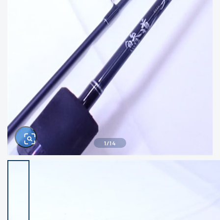
きるもの、改造品も含む
悪
イシグロ西尾店
イシグロ三河安城店
※ルアー、エギ、雑品、その他につきましては
ランク表記はございません。 状態は写真にて
ご確認ください。
イシグロ岡崎大樹寺店
イシグロ半田店
イシグロ岡崎若松店
イシグロ焼津店
イシグロ掛川店
イシグロ沼津店
1
/
14
イシグロ駿東柿田川店
イシグロ豊川店
イシグロ磐田店
イシグロ富士店