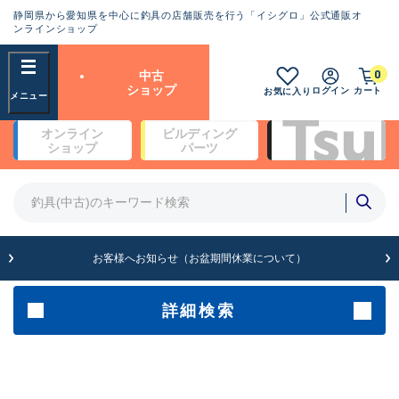
静岡県から愛知県を中心に釣具の店舗販売を行う「イシグロ」公式通販オ
ランクとは？
ンラインショップ
フリーワード
0
中古
SA
ショップ
ログイン
カート
お気に入り
新古品（メーカー問屋から仕
オンライン
ビルディング
入れた未使用品）
良
ショップ
パーツ
商品カテゴリ
※店頭展示時の置き傷が付いている
ものも含む
竿・ルアーロッド(4)
竿・ルアーロッド(64200)
リール・カスタムパーツ(35615)
A
ルアー・エギ(1807)
お客様へお知らせ（お盆期間休業について）
傷が極めて少ない極上品
その他・雑品(1061)
メーカー
詳細検索
B+
使用感や傷は少なく比較的美
店舗
品