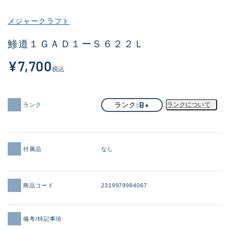
その他
メジャークラフト
新商品
(1871)
鯵道１ＧＡＤ１ーＳ６２２Ｌ
おすすめ
(161)
¥7,700
税込
値下げ品
(14304)
OH済
(935)
B+
ランク
ランクについて
ランク
DCチェック済
(1331)
在庫有のみ
(22088)
付属品
なし
価格
商品コード
2319979984067
この条件で検索する
備考/特記事項