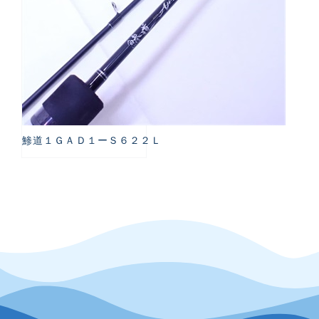
鯵道１ＧＡＤ１ーＳ６２２Ｌ