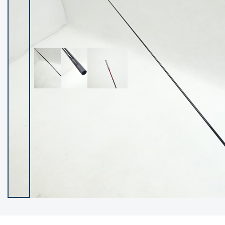
イシグロ御殿場店
イシグロ伊東店
ランク
(102521)
SA
(2966)
A
(17340)
B+
(12319)
B
(22008)
C
(38872)
C-
(5164)
D
(2205)
ランクについて