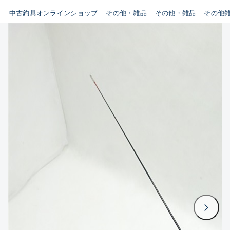
イシグロ鳴海店
中古釣具オンラインショップ
その他・雑品
その他・雑品
その他
B
イシグロフレスポ鈴鹿店
使用感や傷はあるが全体的に
イシグロ津高茶屋店
綺麗な良品
イシグロ西春店
C
イシグロカインズモール彦根店
使用感や傷のある一般的な中
イシグロ中川かの里店
古品
イシグロ静岡中吉田店
C-
イシグロ名東引山店
かなり使用感があり、全体的
イシグロ豊田店
に目立つ傷が多い品
イシグロ豊橋向山店
イシグロ岐阜店
D
イシグロ高林店
著しく状態が悪いが使用はで