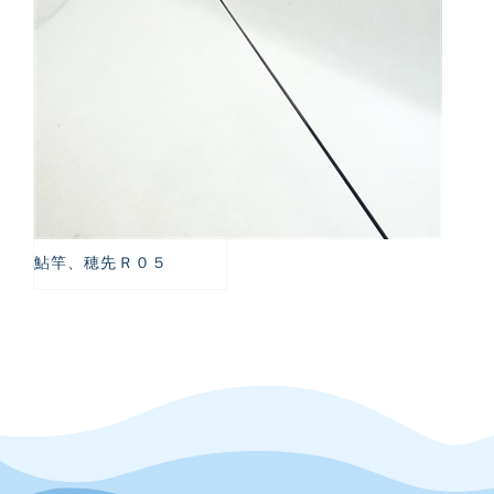
鮎竿、穂先Ｒ０５