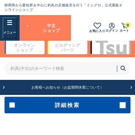
静岡県から愛知県を中心に釣具の店舗販売を行う「イシグロ」公式通販オ
ランクとは？
ンラインショップ
フリーワード
0
中古
SA
ショップ
ログイン
カート
お気に入り
新古品（メーカー問屋から仕
オンライン
ビルディング
入れた未使用品）
良
ショップ
パーツ
商品カテゴリ
※店頭展示時の置き傷が付いている
ものも含む
竿・ルアーロッド(5)
竿・ルアーロッド(64420)
リール・カスタムパーツ(35765)
A
ルアー・エギ(1812)
お客様へお知らせ（お盆期間休業について）
傷が極めて少ない極上品
その他・雑品(1066)
メーカー
詳細検索
B+
使用感や傷は少なく比較的美
店舗
品