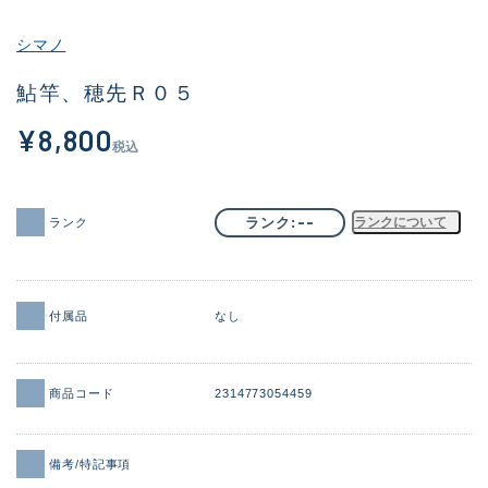
その他
シマノ
新商品
(2082)
鮎竿、穂先Ｒ０５
おすすめ
(168)
¥8,800
税込
値下げ品
(14299)
OH済
(943)
--
ランク
ランクについて
ランク
DCチェック済
(1338)
在庫有のみ
(21971)
付属品
なし
価格
商品コード
2314773054459
この条件で検索する
備考/特記事項