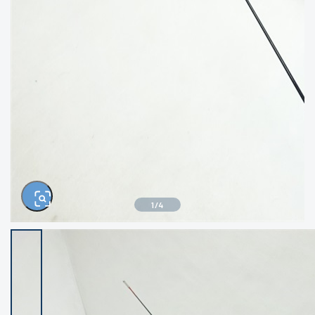
きるもの、改造品も含む
悪
イシグロ西尾店
イシグロ三河安城店
※ルアー、エギ、雑品、その他につきましては
ランク表記はございません。 状態は写真にて
ご確認ください。
イシグロ半田店
イシグロ岡崎若松店
イシグロ岡崎大樹寺店
イシグロ焼津店
イシグロ掛川店
イシグロ沼津店
1
/
4
イシグロ駿東柿田川店
イシグロ豊川店
イシグロ磐田店
イシグロ富士店