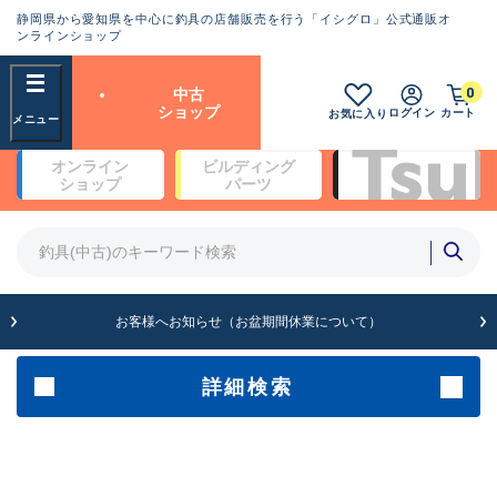
静岡県から愛知県を中心に釣具の店舗販売を行う「イシグロ」公式通販オ
ランクとは？
ンラインショップ
フリーワード
0
中古
SA
ショップ
ログイン
カート
お気に入り
新古品（メーカー問屋から仕
オンライン
ビルディング
入れた未使用品）
良
ショップ
パーツ
商品カテゴリ
※店頭展示時の置き傷が付いている
ものも含む
竿・ルアーロッド(4)
竿・ルアーロッド(64234)
リール・カスタムパーツ(35635)
A
ルアー・エギ(1807)
お客様へお知らせ（お盆期間休業について）
傷が極めて少ない極上品
その他・雑品(1061)
メーカー
詳細検索
B+
使用感や傷は少なく比較的美
店舗
品