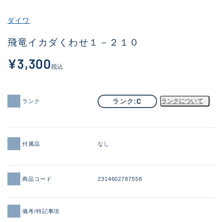
その他
ダイワ
新商品
(1925)
飛竜イカダくわせ１－２１０
おすすめ
(171)
¥3,300
税込
値下げ品
(14304)
OH済
(936)
C
ランク
ランクについて
ランク
DCチェック済
(1333)
在庫有のみ
(22115)
付属品
なし
価格
商品コード
2314602787558
この条件で検索する
備考/特記事項