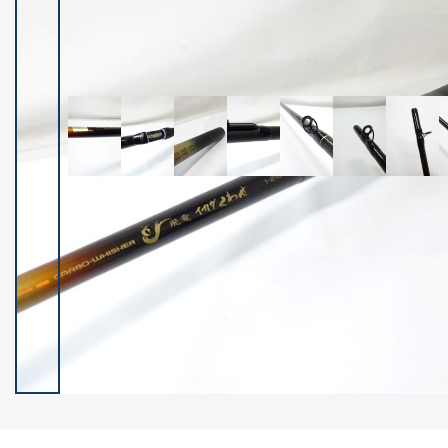
イシグロ御殿場店
イシグロ伊東店
ランク
(102194)
SA
(2947)
A
(17294)
B+
(12276)
B
(21953)
C
(38749)
C-
(5141)
D
(2195)
ランクについて