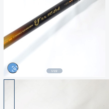
きるもの、改造品も含む
悪
イシグロ西尾店
イシグロ三河安城店
※ルアー、エギ、雑品、その他につきましては
ランク表記はございません。 状態は写真にて
ご確認ください。
イシグロ岡崎大樹寺店
イシグロ半田店
イシグロ岡崎若松店
イシグロ焼津店
イシグロ掛川店
イシグロ沼津店
1
/
22
イシグロ駿東柿田川店
イシグロ豊川店
イシグロ磐田店
イシグロ富士店