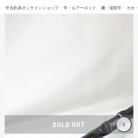
イシグロ鳴海店
中古釣具オンラインショップ
竿・ルアーロッド
磯・堤防竿
カセ
B
イシグロフレスポ鈴鹿店
使用感や傷はあるが全体的に
イシグロ津高茶屋店
綺麗な良品
イシグロ西春店
C
イシグロ中川かの里店
使用感や傷のある一般的な中
イシグロカインズモール彦根店
古品
イシグロ静岡中吉田店
C-
イシグロ名東引山店
かなり使用感があり、全体的
イシグロ豊田店
に目立つ傷が多い品
イシグロ豊橋向山店
イシグロ岐阜店
D
SOLD OUT
イシグロ高林店
著しく状態が悪いが使用はで