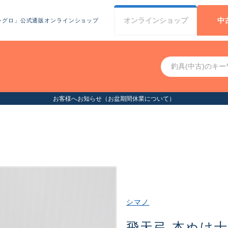
オンライン
ショップ
中
シグロ」公式通販オンラインショップ
お客様へお知らせ（お盆期間休業について）
シマノ
飛天弓 本ぬけ