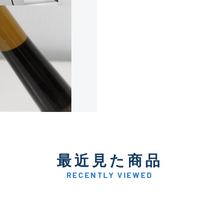
使用感や傷は少なく比較的
B+
使用感や傷はあるが全体的
B
使用感や傷のある一般的な
C
かなり使用感があり、全体
最近見た商品
C-
い品
RECENTLY VIEWED
著しく状態が悪いが使用は
D
品も含む