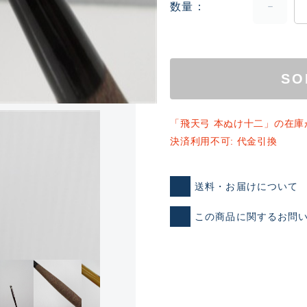
数量
SO
「飛天弓 本ぬけ十二」の在庫
決済利用不可: 代金引換
ランクとは？
送料・お届けについて
新古品（メーカー問屋から
この商品に関するお問
品）
SA
※店頭展示時の置き傷が付いて
傷が極めて少ない極上品
A