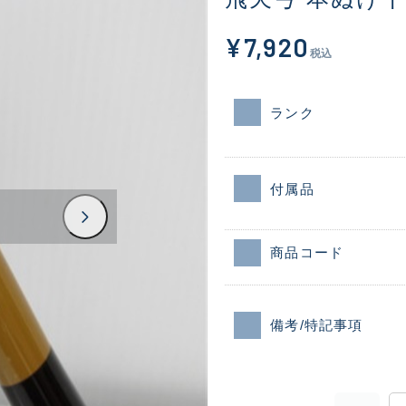
¥7,920
税込
ランク
付属品
商品コード
備考/特記事項