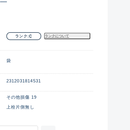
C
ランク
ランクについて
袋
2312031814531
その他損傷 19
上栓片側無し