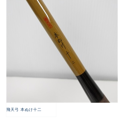
悪
飛天弓 本ぬけ十二