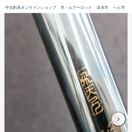
イシグロ鳴海店
中古釣具オンラインショップ
竿・ルアーロッド
淡水竿
へら竿
B
イシグロフレスポ鈴鹿店
使用感や傷はあるが全体的に
イシグロ津高茶屋店
綺麗な良品
イシグロ西春店
C
イシグロカインズモール彦根店
使用感や傷のある一般的な中
イシグロ中川かの里店
古品
イシグロ静岡中吉田店
C-
イシグロ名東引山店
かなり使用感があり、全体的
イシグロ豊田店
に目立つ傷が多い品
イシグロ豊橋向山店
イシグロ岐阜店
D
イシグロ高林店
著しく状態が悪いが使用はで