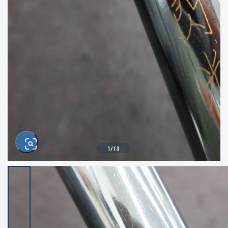
きるもの、改造品も含む
悪
イシグロ西尾店
イシグロ三河安城店
※ルアー、エギ、雑品、その他につきましては
ランク表記はございません。 状態は写真にて
ご確認ください。
イシグロ半田店
イシグロ岡崎若松店
イシグロ岡崎大樹寺店
イシグロ焼津店
イシグロ掛川店
イシグロ沼津店
1
/
13
イシグロ駿東柿田川店
イシグロ豊川店
イシグロ磐田店
イシグロ富士店