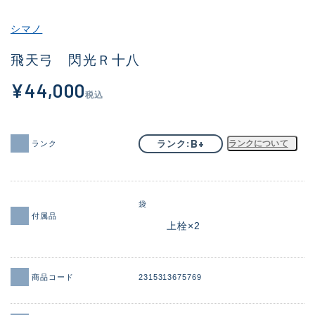
その他
シマノ
新商品
(2101)
飛天弓 閃光Ｒ十八
おすすめ
(177)
¥44,000
税込
値下げ品
(14299)
OH済
(943)
B+
ランク
ランクについて
ランク
DCチェック済
(1339)
在庫有のみ
(21941)
袋
価格
付属品
上栓×2
商品コード
2315313675769
この条件で検索する