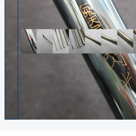
イシグロ御殿場店
イシグロ伊東店
ランク
(102538)
SA
(2966)
A
(17341)
B+
(12322)
B
(22013)
C
(38877)
C-
(5167)
D
(2205)
ランクについて