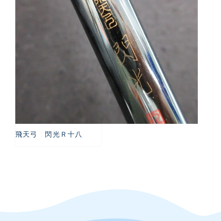
飛天弓 閃光Ｒ十八