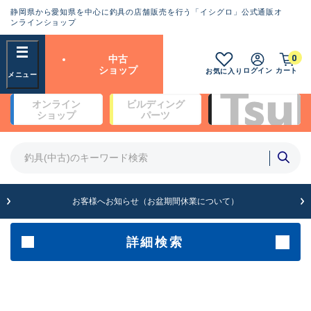
静岡県から愛知県を中心に釣具の店舗販売を行う「イシグロ」公式通販オ
ランクとは？
ンラインショップ
フリーワード
0
中古
SA
ショップ
ログイン
カート
お気に入り
新古品（メーカー問屋から仕
オンライン
ビルディング
入れた未使用品）
良
ショップ
パーツ
商品カテゴリ
※店頭展示時の置き傷が付いている
ものも含む
竿・ルアーロッド(5)
竿・ルアーロッド(64430)
リール・カスタムパーツ(35772)
A
ルアー・エギ(1812)
お客様へお知らせ（お盆期間休業について）
傷が極めて少ない極上品
その他・雑品(1066)
メーカー
詳細検索
B+
使用感や傷は少なく比較的美
店舗
品