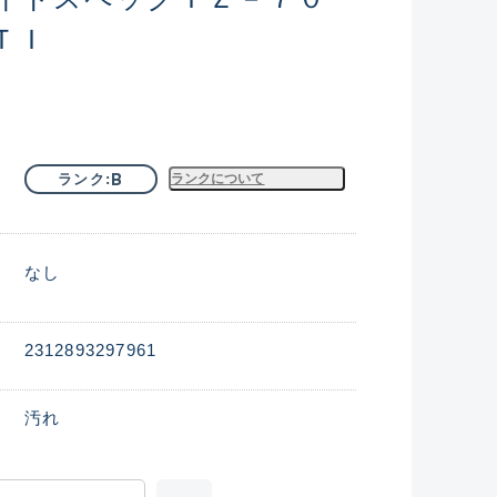
ＴＩ
B
ランク
ランクについて
なし
2312893297961
汚れ