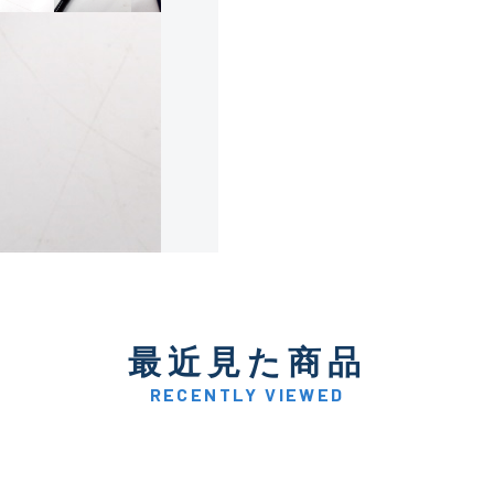
使用感や傷は少なく比較的
B+
使用感や傷はあるが全体的
B
使用感や傷のある一般的な
C
かなり使用感があり、全体
最近見た商品
C-
い品
RECENTLY VIEWED
著しく状態が悪いが使用は
D
品も含む