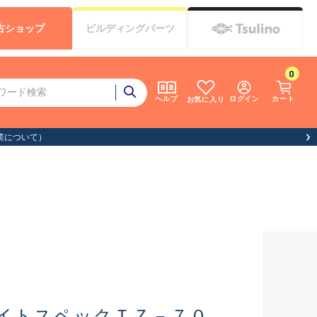
古
ショップ
ビルディング
パーツ
0
ログイン
カート
ヘルプ
お気に入り
イトスペックＴＺ－７０