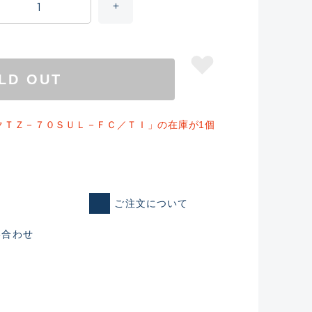
LD OUT
クＴＺ－７０ＳＵＬ－ＦＣ／ＴＩ」の在庫が1個
ご注文について
仕入れた未使用
い合わせ
いるものも含む