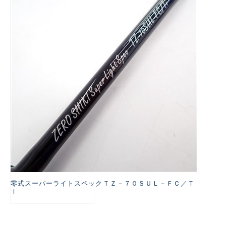
悪
零式スーパーライトスペックＴＺ－７０ＳＵＬ－ＦＣ／Ｔ
Ｉ