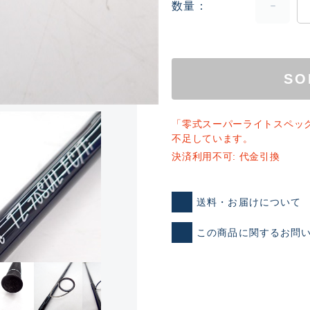
数量
SO
「零式スーパーライトスペッ
不足しています。
ランクとは？
決済利用不可: 代金引換
送料・お届けについて
新古品（メーカー問屋から
この商品に関するお問
品）
SA
※店頭展示時の置き傷が付いて
傷が極めて少ない極上品
A