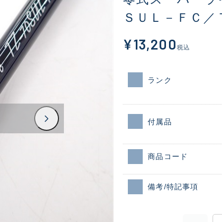
ＳＵＬ－ＦＣ／
¥13,200
税込
ランク
付属品
商品コード
備考/特記事項