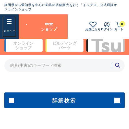
静岡県から愛知県を中心に釣具の店舗販売を行う「イシグロ」公式通販オ
ランクとは？
ンラインショップ
フリーワード
0
中古
SA
ショップ
ログイン
カート
お気に入り
新古品（メーカー問屋から仕
オンライン
ビルディング
入れた未使用品）
良
ショップ
パーツ
商品カテゴリ
※店頭展示時の置き傷が付いている
ものも含む
竿・ルアーロッド(4)
竿・ルアーロッド(64190)
リール・カスタムパーツ(35604)
A
ルアー・エギ(1807)
傷が極めて少ない極上品
その他・雑品(1061)
メーカー
詳細検索
B+
使用感や傷は少なく比較的美
店舗
品