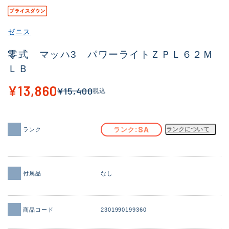
その他
ゼニス
新商品
(1998)
零式 マッハ3 パワーライトＺＰＬ６２Ｍ
おすすめ
(177)
ＬＢ
値下げ品
(14305)
¥13,860
¥15,400
税込
OH済
(933)
DCチェック済
(1328)
SA
ランク
ランクについて
ランク
在庫有のみ
(22156)
価格
付属品
なし
この条件で検索する
商品コード
2301990199360