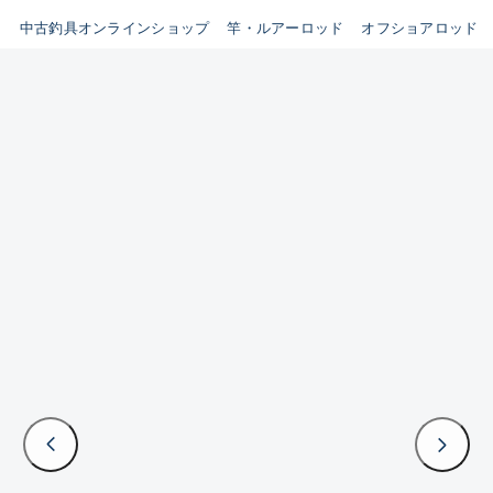
イシグロ鳴海店
中古釣具オンラインショップ
竿・ルアーロッド
オフショアロッド
B
イシグロフレスポ鈴鹿店
使用感や傷はあるが全体的に
イシグロ津高茶屋店
綺麗な良品
イシグロ西春店
C
イシグロ中川かの里店
使用感や傷のある一般的な中
イシグロカインズモール彦根店
古品
イシグロ静岡中吉田店
C-
イシグロ名東引山店
かなり使用感があり、全体的
イシグロ豊田店
に目立つ傷が多い品
イシグロ豊橋向山店
イシグロ岐阜店
D
イシグロ高林店
著しく状態が悪いが使用はで