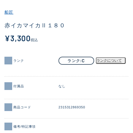
その他
船匠
新商品
(2044)
赤イカマイカⅡ１８０
おすすめ
(168)
¥3,300
税込
値下げ品
(14300)
OH済
(943)
C
ランク
ランクについて
ランク
DCチェック済
(1338)
在庫有のみ
(21968)
付属品
なし
価格
商品コード
2315312869350
この条件で検索する
備考/特記事項