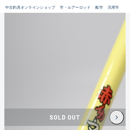
イシグロ鳴海店
中古釣具オンラインショップ
竿・ルアーロッド
船竿
汎用竿
B
イシグロフレスポ鈴鹿店
使用感や傷はあるが全体的に
イシグロ津高茶屋店
綺麗な良品
イシグロ西春店
C
イシグロカインズモール彦根店
使用感や傷のある一般的な中
イシグロ中川かの里店
古品
イシグロ静岡中吉田店
C-
イシグロ名東引山店
かなり使用感があり、全体的
イシグロ豊田店
に目立つ傷が多い品
イシグロ豊橋向山店
イシグロ岐阜店
D
SOLD OUT
イシグロ高林店
著しく状態が悪いが使用はで