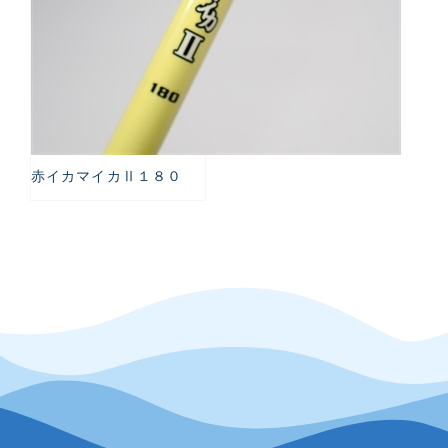
赤イカマイカⅡ１８０