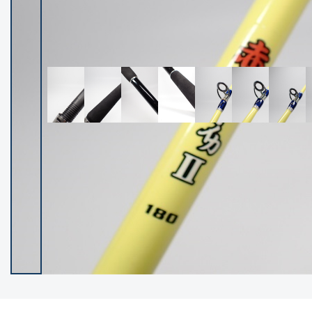
イシグロ御殿場店
イシグロ伊東店
ランク
(102487)
SA
(2957)
A
(17335)
B+
(12315)
B
(22004)
C
(38863)
C-
(5162)
D
(2205)
ランクについて