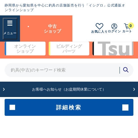
静岡県から愛知県を中心に釣具の店舗販売を行う「イシグロ」公式通販オ
ランクとは？
ンラインショップ
フリーワード
0
中古
SA
ショップ
ログイン
カート
お気に入り
新古品（メーカー問屋から仕
オンライン
ビルディング
入れた未使用品）
良
ショップ
パーツ
商品カテゴリ
※店頭展示時の置き傷が付いている
ものも含む
竿・ルアーロッド(5)
竿・ルアーロッド(64396)
リール・カスタムパーツ(35755)
A
ルアー・エギ(1813)
お客様へお知らせ（お盆期間休業について）
傷が極めて少ない極上品
その他・雑品(1065)
メーカー
詳細検索
B+
使用感や傷は少なく比較的美
店舗
品