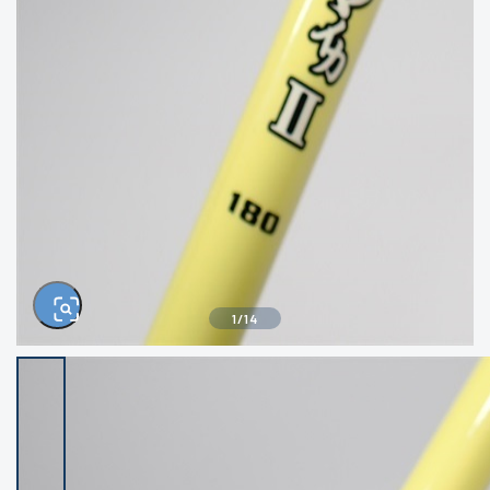
きるもの、改造品も含む
悪
イシグロ西尾店
イシグロ三河安城店
※ルアー、エギ、雑品、その他につきましては
ランク表記はございません。 状態は写真にて
ご確認ください。
イシグロ半田店
イシグロ岡崎大樹寺店
イシグロ岡崎若松店
イシグロ焼津店
イシグロ掛川店
イシグロ沼津店
1
/
14
イシグロ駿東柿田川店
イシグロ豊川店
イシグロ富士店
イシグロ磐田店