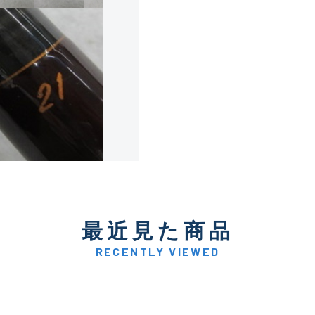
使用感や傷は少なく比較的
B+
使用感や傷はあるが全体的
B
使用感や傷のある一般的な
C
かなり使用感があり、全体
最近見た商品
C-
い品
RECENTLY VIEWED
著しく状態が悪いが使用は
D
品も含む