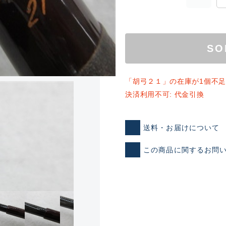
SO
「胡弓２１」の在庫が1個不
決済利用不可: 代金引換
ランクとは？
送料・お届けについて
この商品に関するお問
新古品（メーカー問屋から
品）
SA
※店頭展示時の置き傷が付いて
傷が極めて少ない極上品
A