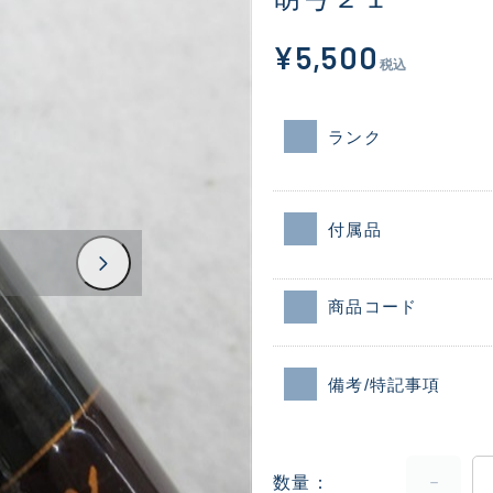
¥5,500
税込
ランク
付属品
商品コード
備考/特記事項
数量