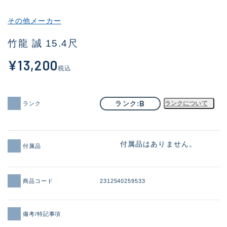
その他
その他メーカー
新商品
(1956)
竹龍 誠 15.4尺
おすすめ
(164)
¥13,200
税込
値下げ品
(14301)
OH済
(936)
B
ランク
ランクについて
ランク
DCチェック済
(1337)
在庫有のみ
(21991)
付属品はありません。
付属品
価格
商品コード
2312540259533
この条件で検索する
備考/特記事項