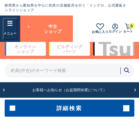
静岡県から愛知県を中心に釣具の店舗販売を行う「イシグロ」公式通販オ
ランクとは？
ンラインショップ
フリーワード
0
中古
SA
ショップ
ログイン
カート
お気に入り
新古品（メーカー問屋から仕
オンライン
ビルディング
入れた未使用品）
良
ショップ
パーツ
商品カテゴリ
※店頭展示時の置き傷が付いている
ものも含む
竿・ルアーロッド(4)
竿・ルアーロッド(64369)
リール・カスタムパーツ(35700)
A
ルアー・エギ(1811)
お客様へお知らせ（お盆期間休業について）
傷が極めて少ない極上品
その他・雑品(1063)
メーカー
詳細検索
B+
使用感や傷は少なく比較的美
店舗
品