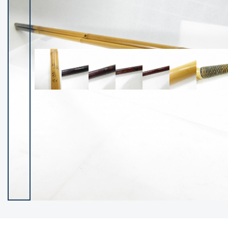
イシグロ御殿場店
イシグロ伊東店
ランク
(102400)
SA
(2953)
A
(17318)
B+
(12301)
B
(21990)
C
(38837)
C-
(5150)
D
(2205)
ランクについて