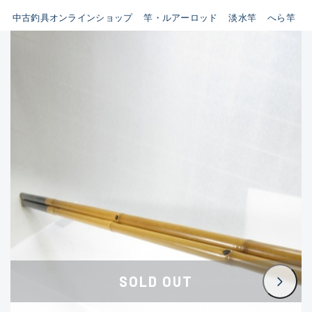
イシグロ鳴海店
中古釣具オンラインショップ
竿・ルアーロッド
淡水竿
へら竿
B
イシグロフレスポ鈴鹿店
使用感や傷はあるが全体的に
イシグロ津高茶屋店
綺麗な良品
イシグロ西春店
C
イシグロ中川かの里店
使用感や傷のある一般的な中
イシグロカインズモール彦根店
古品
イシグロ静岡中吉田店
C-
イシグロ名東引山店
かなり使用感があり、全体的
イシグロ豊田店
に目立つ傷が多い品
イシグロ豊橋向山店
イシグロ岐阜店
D
SOLD OUT
イシグロ高林店
著しく状態が悪いが使用はで