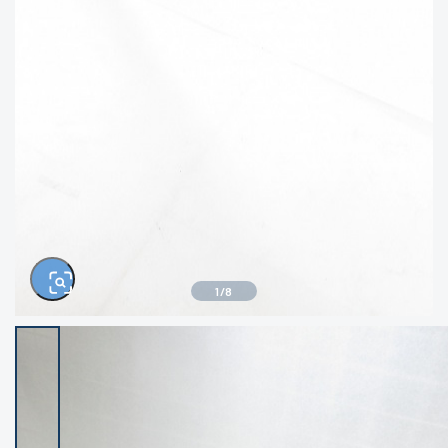
きるもの、改造品も含む
悪
イシグロ西尾店
イシグロ三河安城店
※ルアー、エギ、雑品、その他につきましては
ランク表記はございません。 状態は写真にて
ご確認ください。
イシグロ半田店
イシグロ岡崎大樹寺店
イシグロ岡崎若松店
イシグロ焼津店
イシグロ掛川店
イシグロ沼津店
1
/
8
イシグロ駿東柿田川店
イシグロ磐田店
イシグロ豊川店
イシグロ富士店