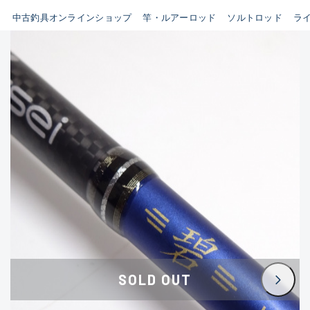
イシグロ鳴海店
中古釣具オンラインショップ
竿・ルアーロッド
ソルトロッド
ラ
B
イシグロフレスポ鈴鹿店
使用感や傷はあるが全体的に
イシグロ津高茶屋店
綺麗な良品
イシグロ西春店
C
イシグロ中川かの里店
使用感や傷のある一般的な中
イシグロカインズモール彦根店
古品
イシグロ静岡中吉田店
C-
イシグロ名東引山店
かなり使用感があり、全体的
イシグロ豊田店
に目立つ傷が多い品
イシグロ豊橋向山店
イシグロ岐阜店
D
SOLD OUT
イシグロ高林店
著しく状態が悪いが使用はで