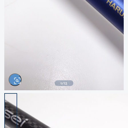
きるもの、改造品も含む
悪
イシグロ西尾店
イシグロ三河安城店
※ルアー、エギ、雑品、その他につきましては
ランク表記はございません。 状態は写真にて
ご確認ください。
イシグロ半田店
イシグロ岡崎大樹寺店
イシグロ岡崎若松店
イシグロ焼津店
イシグロ掛川店
イシグロ沼津店
1
/
12
イシグロ駿東柿田川店
イシグロ磐田店
イシグロ豊川店
イシグロ富士店