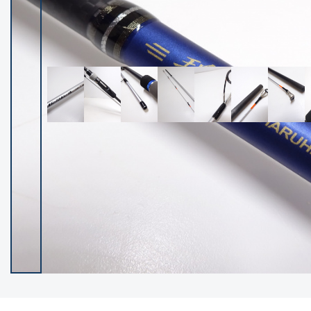
イシグロ御殿場店
イシグロ伊東店
ランク
(102400)
SA
(2953)
A
(17318)
B+
(12301)
B
(21990)
C
(38837)
C-
(5150)
D
(2205)
ランクについて