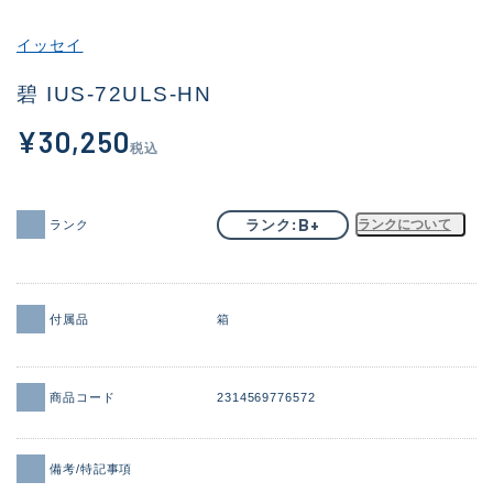
その他
イッセイ
新商品
(1956)
碧 IUS-72ULS-HN
おすすめ
(164)
¥30,250
税込
値下げ品
(14301)
OH済
(936)
B+
ランク
ランクについて
ランク
DCチェック済
(1337)
在庫有のみ
(21990)
付属品
箱
価格
商品コード
2314569776572
この条件で検索する
備考/特記事項