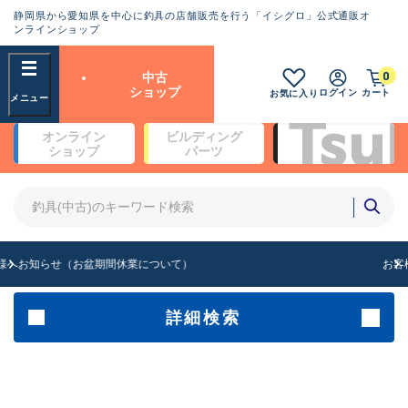
静岡県から愛知県を中心に釣具の店舗販売を行う「イシグロ」公式通販オ
ランクとは？
ンラインショップ
フリーワード
0
中古
SA
ショップ
ログイン
カート
お気に入り
新古品（メーカー問屋から仕
オンライン
ビルディング
入れた未使用品）
良
ショップ
パーツ
商品カテゴリ
※店頭展示時の置き傷が付いている
ものも含む
竿・ルアーロッド(4)
竿・ルアーロッド(64369)
リール・カスタムパーツ(35700)
A
ルアー・エギ(1811)
お客様へお知らせ（お盆期間休業について）
傷が極めて少ない極上品
その他・雑品(1063)
メーカー
詳細検索
B+
使用感や傷は少なく比較的美
店舗
品