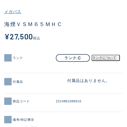
その他
メガバス
新商品
(1903)
海煙ＶＳＭ６５ＭＨＣ
おすすめ
(169)
¥27,500
税込
値下げ品
(14303)
OH済
(936)
C
ランク
ランクについて
ランク
DCチェック済
(1336)
在庫有のみ
(22060)
付属品はありません。
付属品
価格
商品コード
2314891088916
この条件で検索する
備考/特記事項