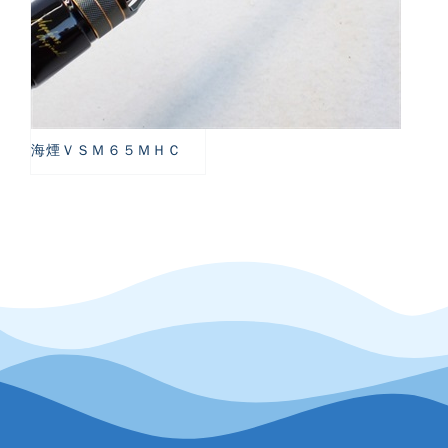
海煙ＶＳＭ６５ＭＨＣ