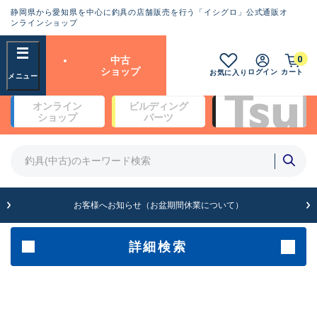
静岡県から愛知県を中心に釣具の店舗販売を行う「イシグロ」公式通販オ
ランクとは？
ンラインショップ
フリーワード
0
中古
SA
ショップ
ログイン
カート
お気に入り
新古品（メーカー問屋から仕
オンライン
ビルディング
入れた未使用品）
良
ショップ
パーツ
商品カテゴリ
※店頭展示時の置き傷が付いている
ものも含む
竿・ルアーロッド(4)
竿・ルアーロッド(64266)
リール・カスタムパーツ(35653)
A
ルアー・エギ(1811)
お客様へお知らせ（お盆期間休業について）
傷が極めて少ない極上品
その他・雑品(1063)
メーカー
詳細検索
B+
使用感や傷は少なく比較的美
店舗
品