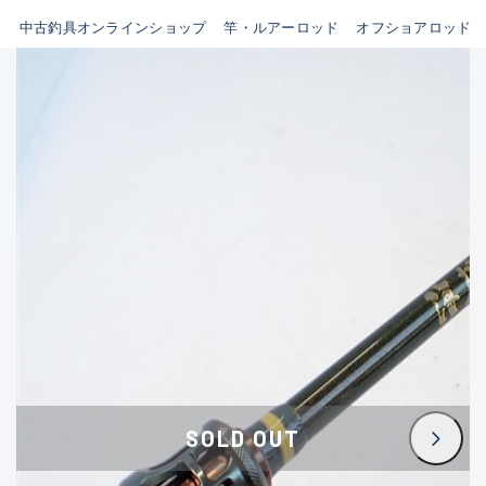
イシグロ鳴海店
中古釣具オンラインショップ
竿・ルアーロッド
オフショアロッド
B
イシグロフレスポ鈴鹿店
使用感や傷はあるが全体的に
イシグロ津高茶屋店
綺麗な良品
イシグロ西春店
C
イシグロカインズモール彦根店
使用感や傷のある一般的な中
イシグロ中川かの里店
古品
イシグロ静岡中吉田店
C-
イシグロ名東引山店
かなり使用感があり、全体的
イシグロ豊田店
に目立つ傷が多い品
イシグロ豊橋向山店
イシグロ岐阜店
D
SOLD OUT
イシグロ高林店
著しく状態が悪いが使用はで