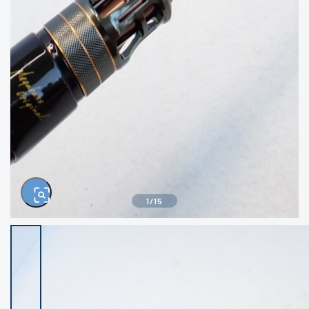
きるもの、改造品も含む
悪
イシグロ西尾店
イシグロ三河安城店
※ルアー、エギ、雑品、その他につきましては
ランク表記はございません。 状態は写真にて
ご確認ください。
イシグロ岡崎大樹寺店
イシグロ半田店
イシグロ岡崎若松店
イシグロ焼津店
イシグロ掛川店
イシグロ沼津店
1
/
15
イシグロ駿東柿田川店
イシグロ豊川店
イシグロ磐田店
イシグロ富士店