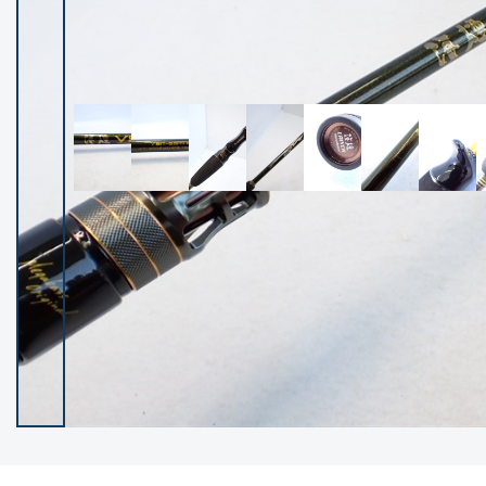
イシグロ御殿場店
イシグロ伊東店
ランク
(102250)
SA
(2950)
A
(17300)
B+
(12282)
B
(21965)
C
(38767)
C-
(5144)
D
(2197)
ランクについて