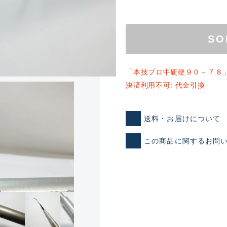
SO
「本技プロ中硬硬９０－７８
決済利用不可: 代金引換
ランクとは？
送料・お届けについて
この商品に関するお問
新古品（メーカー問屋から
品）
SA
※店頭展示時の置き傷が付いて
傷が極めて少ない極上品
A