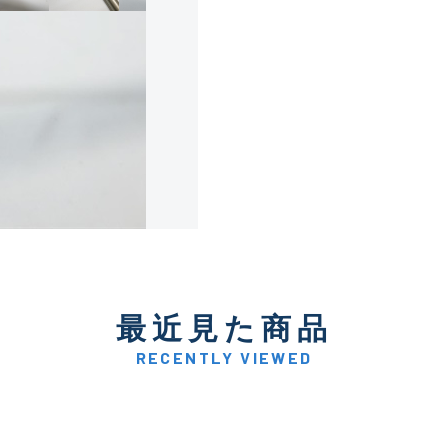
使用感や傷は少なく比較的
B+
使用感や傷はあるが全体的
B
使用感や傷のある一般的な
C
かなり使用感があり、全体
最近見た商品
C-
い品
RECENTLY VIEWED
著しく状態が悪いが使用は
D
品も含む