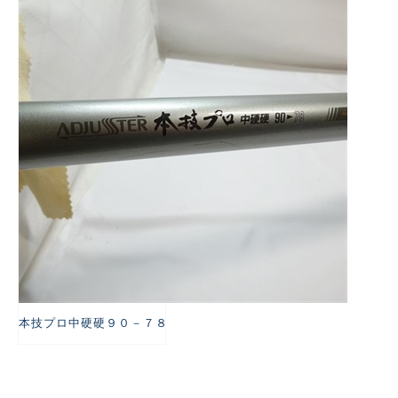
悪
本技プロ中硬硬９０－７８