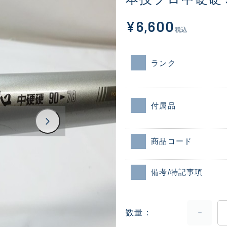
¥6,600
税込
ランク
付属品
商品コード
備考/特記事項
数量