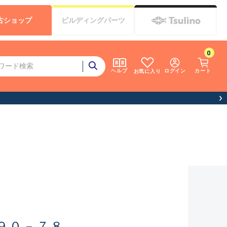
古
ショップ
ビルディング
パーツ
0
ログイン
カート
ヘルプ
お気に入り
９０－７８