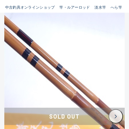
イシグロ鳴海店
中古釣具オンラインショップ
竿・ルアーロッド
淡水竿
へら竿
B
イシグロフレスポ鈴鹿店
使用感や傷はあるが全体的に
イシグロ津高茶屋店
綺麗な良品
イシグロ西春店
C
イシグロカインズモール彦根店
使用感や傷のある一般的な中
イシグロ中川かの里店
古品
イシグロ静岡中吉田店
C-
イシグロ名東引山店
かなり使用感があり、全体的
イシグロ豊田店
に目立つ傷が多い品
イシグロ豊橋向山店
イシグロ岐阜店
D
SOLD OUT
イシグロ高林店
著しく状態が悪いが使用はで