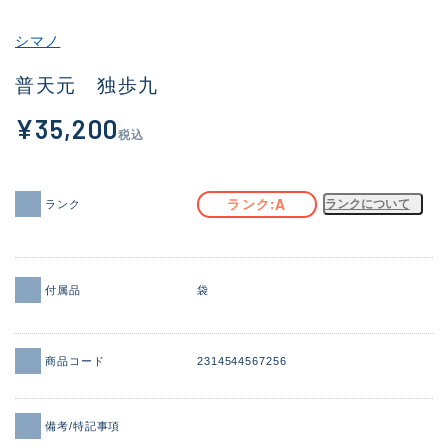
その他
シマノ
新商品
(2041)
普天元 独歩九
おすすめ
(168)
¥35,200
税込
値下げ品
(14300)
OH済
(943)
A
ランク
ランクについて
ランク
DCチェック済
(1338)
在庫有のみ
(21969)
付属品
袋
価格
商品コード
2314544567256
この条件で検索する
備考/特記事項