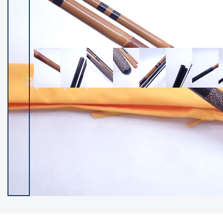
イシグロ御殿場店
イシグロ伊東店
ランク
(102489)
SA
(2957)
A
(17334)
B+
(12312)
B
(22007)
C
(38864)
C-
(5163)
D
(2206)
ランクについて