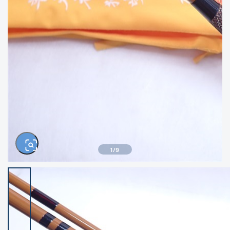
きるもの、改造品も含む
悪
イシグロ西尾店
イシグロ三河安城店
※ルアー、エギ、雑品、その他につきましては
ランク表記はございません。 状態は写真にて
ご確認ください。
イシグロ半田店
イシグロ岡崎大樹寺店
イシグロ岡崎若松店
イシグロ焼津店
イシグロ掛川店
イシグロ沼津店
1
/
9
イシグロ駿東柿田川店
イシグロ豊川店
イシグロ富士店
イシグロ磐田店