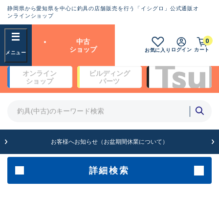
静岡県から愛知県を中心に釣具の店舗販売を行う「イシグロ」公式通販オ
ランクとは？
ンラインショップ
フリーワード
0
中古
SA
ショップ
ログイン
カート
お気に入り
新古品（メーカー問屋から仕
オンライン
ビルディング
入れた未使用品）
良
ショップ
パーツ
商品カテゴリ
※店頭展示時の置き傷が付いている
ものも含む
竿・ルアーロッド(5)
竿・ルアーロッド(64397)
リール・カスタムパーツ(35756)
A
ルアー・エギ(1813)
お客様へお知らせ（お盆期間休業について）
傷が極めて少ない極上品
その他・雑品(1065)
メーカー
詳細検索
B+
使用感や傷は少なく比較的美
店舗
品