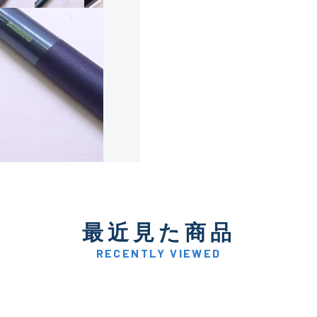
使用感や傷は少なく比較的
B+
使用感や傷はあるが全体的
B
使用感や傷のある一般的な
C
かなり使用感があり、全体
最近見た商品
C-
い品
RECENTLY VIEWED
著しく状態が悪いが使用は
D
品も含む