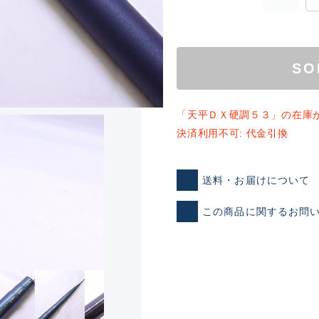
SO
「天平ＤＸ硬調５３」の在庫
決済利用不可: 代金引換
ランクとは？
送料・お届けについて
この商品に関するお問
新古品（メーカー問屋から
品）
SA
※店頭展示時の置き傷が付いて
傷が極めて少ない極上品
A