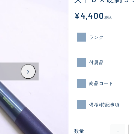
¥4,400
税込
ランク
付属品
商品コード
備考/特記事項
数量