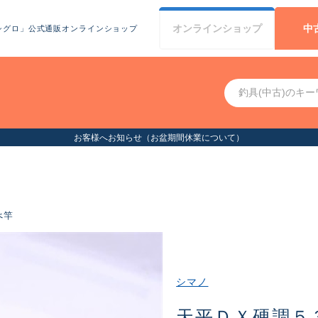
オンライン
ショップ
中
シグロ」公式通販オンラインショップ
お客様へお知らせ（お盆期間休業について）
べ竿
シマノ
天平ＤＸ硬調５