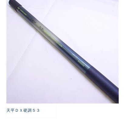
悪
天平ＤＸ硬調５３