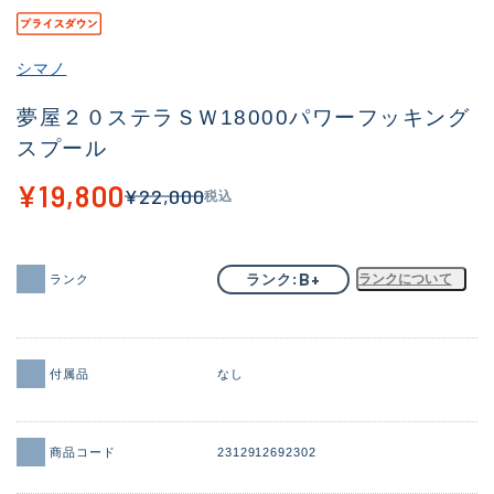
その他
シマノ
新商品
(2016)
夢屋２０ステラＳＷ18000パワーフッキング
おすすめ
(177)
スプール
値下げ品
(14299)
¥19,800
¥22,000
税込
OH済
(943)
DCチェック済
(1339)
B+
ランク
ランクについて
ランク
在庫有のみ
(21897)
価格
付属品
なし
この条件で検索する
商品コード
2312912692302