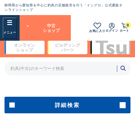
静岡県から愛知県を中心に釣具の店舗販売を行う「イシグロ」公式通販オ
ランクとは？
ンラインショップ
フリーワード
0
中古
SA
ショップ
ログイン
カート
お気に入り
新古品（メーカー問屋から仕
オンライン
ビルディング
入れた未使用品）
良
ショップ
パーツ
商品カテゴリ
※店頭展示時の置き傷が付いている
ものも含む
竿・ルアーロッド(5)
竿・ルアーロッド(64436)
リール・カスタムパーツ(35778)
A
ルアー・エギ(1814)
傷が極めて少ない極上品
その他・雑品(1068)
メーカー
詳細検索
B+
使用感や傷は少なく比較的美
店舗
品