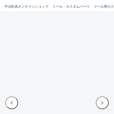
イシグロ鳴海店
中古釣具オンラインショップ
リール・カスタムパーツ
リール用カス
B
イシグロフレスポ鈴鹿店
使用感や傷はあるが全体的に
イシグロ津高茶屋店
綺麗な良品
イシグロ西春店
C
イシグロカインズモール彦根店
使用感や傷のある一般的な中
イシグロ中川かの里店
古品
イシグロ静岡中吉田店
C-
イシグロ名東引山店
かなり使用感があり、全体的
イシグロ豊田店
に目立つ傷が多い品
イシグロ豊橋向山店
イシグロ岐阜店
D
イシグロ高林店
著しく状態が悪いが使用はで