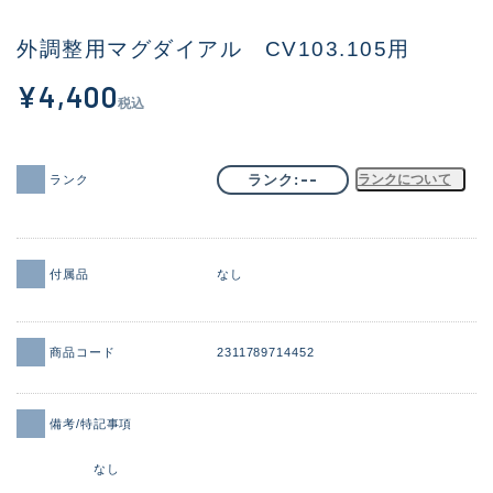
その他
外調整用マグダイアル CV103.105用
新商品
(2000)
¥4,400
税込
おすすめ
(172)
値下げ品
(14299)
--
ランク
ランクについて
ランク
OH済
(943)
DCチェック済
(1339)
付属品
なし
在庫有のみ
(21936)
価格
商品コード
2311789714452
備考/特記事項
この条件で検索する
なし