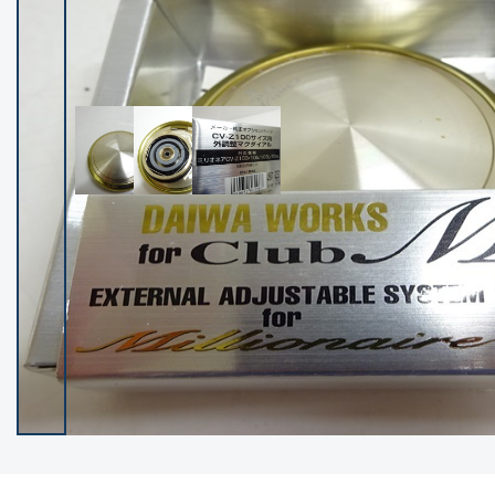
イシグロ御殿場店
イシグロ伊東店
ランク
(102538)
SA
(2966)
A
(17341)
B+
(12322)
B
(22013)
C
(38877)
C-
(5167)
D
(2205)
ランクについて