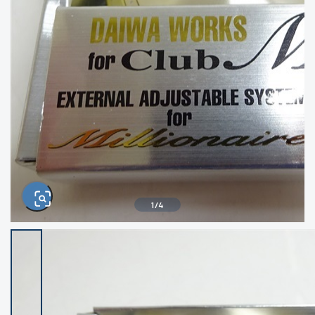
きるもの、改造品も含む
悪
イシグロ西尾店
イシグロ三河安城店
※ルアー、エギ、雑品、その他につきましては
ランク表記はございません。 状態は写真にて
ご確認ください。
イシグロ半田店
イシグロ岡崎若松店
イシグロ岡崎大樹寺店
イシグロ焼津店
イシグロ掛川店
イシグロ沼津店
1
/
4
イシグロ駿東柿田川店
イシグロ豊川店
イシグロ磐田店
イシグロ富士店