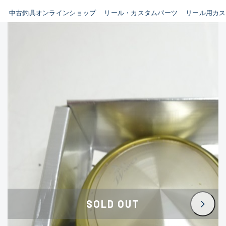
イシグロ鳴海店
中古釣具オンラインショップ
リール・カスタムパーツ
リール用カス
B
イシグロフレスポ鈴鹿店
使用感や傷はあるが全体的に
イシグロ津高茶屋店
綺麗な良品
イシグロ西春店
C
イシグロ中川かの里店
使用感や傷のある一般的な中
イシグロカインズモール彦根店
古品
イシグロ静岡中吉田店
C-
イシグロ名東引山店
かなり使用感があり、全体的
イシグロ豊田店
に目立つ傷が多い品
イシグロ豊橋向山店
イシグロ岐阜店
D
SOLD OUT
イシグロ高林店
著しく状態が悪いが使用はで