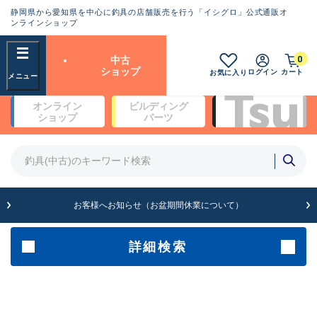
静岡県から愛知県を中心に釣具の店舗販売を行う「イシグロ」公式通販オ
ランクとは？
ンラインショップ
フリーワード
0
中古
SA
ショップ
ログイン
カート
お気に入り
新古品（メーカー問屋から仕
オンライン
ビルディング
入れた未使用品）
良
ショップ
パーツ
商品カテゴリ
※店頭展示時の置き傷が付いている
ものも含む
竿・ルアーロッド(5)
竿・ルアーロッド(64430)
リール・カスタムパーツ(35772)
A
ルアー・エギ(1812)
お客様へお知らせ（お盆期間休業について）
傷が極めて少ない極上品
その他・雑品(1066)
メーカー
詳細検索
B+
使用感や傷は少なく比較的美
店舗
品