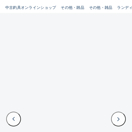
イシグロ鳴海店
中古釣具オンラインショップ
その他・雑品
その他・雑品
ランデ
B
イシグロフレスポ鈴鹿店
使用感や傷はあるが全体的に
イシグロ津高茶屋店
綺麗な良品
イシグロ西春店
C
イシグロカインズモール彦根店
使用感や傷のある一般的な中
イシグロ中川かの里店
古品
イシグロ静岡中吉田店
C-
イシグロ名東引山店
かなり使用感があり、全体的
イシグロ豊田店
に目立つ傷が多い品
イシグロ豊橋向山店
イシグロ岐阜店
D
イシグロ高林店
著しく状態が悪いが使用はで