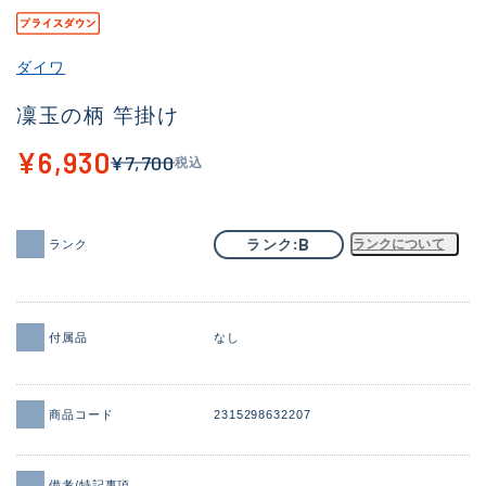
その他
ダイワ
新商品
(2082)
凜玉の柄 竿掛け
おすすめ
(168)
¥6,930
¥7,700
税込
値下げ品
(14299)
OH済
(943)
B
ランク
ランクについて
ランク
DCチェック済
(1338)
在庫有のみ
(21967)
価格
付属品
なし
商品コード
2315298632207
この条件で検索する
備考/特記事項