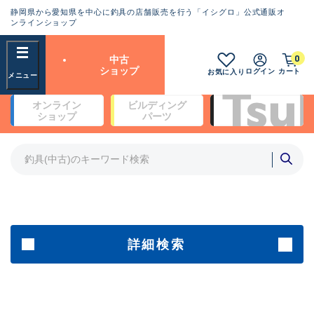
静岡県から愛知県を中心に釣具の店舗販売を行う「イシグロ」公式通販オ
ランクとは？
ンラインショップ
フリーワード
0
中古
SA
ショップ
ログイン
カート
お気に入り
新古品（メーカー問屋から仕
オンライン
ビルディング
入れた未使用品）
良
ショップ
パーツ
商品カテゴリ
※店頭展示時の置き傷が付いている
ものも含む
竿・ルアーロッド(5)
竿・ルアーロッド(64420)
リール・カスタムパーツ(35765)
A
ルアー・エギ(1812)
傷が極めて少ない極上品
その他・雑品(1066)
メーカー
詳細検索
B+
使用感や傷は少なく比較的美
店舗
品