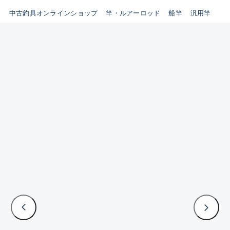
イシグロ鳴海店
中古釣具オンラインショップ
竿・ルアーロッド
船竿
汎用竿
B
イシグロフレスポ鈴鹿店
使用感や傷はあるが全体的に
イシグロ津高茶屋店
綺麗な良品
イシグロ西春店
C
イシグロ中川かの里店
使用感や傷のある一般的な中
イシグロカインズモール彦根店
古品
イシグロ静岡中吉田店
C-
イシグロ名東引山店
かなり使用感があり、全体的
イシグロ豊田店
に目立つ傷が多い品
イシグロ豊橋向山店
イシグロ岐阜店
D
イシグロ高林店
著しく状態が悪いが使用はで