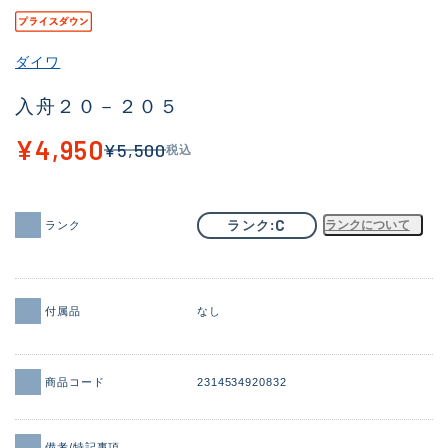
その他
ダイワ
新商品
(1871)
入舟２０－２０５
おすすめ
(161)
¥4,950
¥5,500
税込
値下げ品
(14304)
OH済
(935)
C
ランク
ランクについて
ランク
DCチェック済
(1331)
在庫有のみ
(22088)
価格
付属品
なし
商品コード
2314534920832
この条件で検索する
備考/特記事項