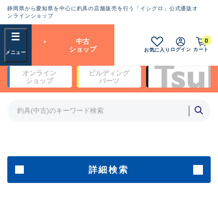
静岡県から愛知県を中心に釣具の店舗販売を行う「イシグロ」公式通販オ
ランクとは？
ンラインショップ
フリーワード
0
中古
SA
ショップ
ログイン
カート
お気に入り
新古品（メーカー問屋から仕
オンライン
ビルディング
入れた未使用品）
良
ショップ
パーツ
商品カテゴリ
※店頭展示時の置き傷が付いている
ものも含む
竿・ルアーロッド(4)
竿・ルアーロッド(64200)
リール・カスタムパーツ(35615)
A
ルアー・エギ(1807)
傷が極めて少ない極上品
その他・雑品(1061)
メーカー
詳細検索
B+
使用感や傷は少なく比較的美
店舗
品