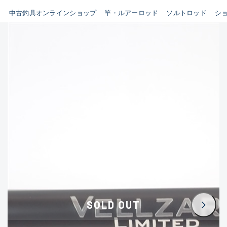
イシグロ鳴海店
中古釣具オンラインショップ
竿・ルアーロッド
ソルトロッド
シ
B
イシグロフレスポ鈴鹿店
使用感や傷はあるが全体的に
イシグロ津高茶屋店
綺麗な良品
イシグロ西春店
C
イシグロ中川かの里店
使用感や傷のある一般的な中
イシグロカインズモール彦根店
古品
イシグロ静岡中吉田店
C-
イシグロ名東引山店
かなり使用感があり、全体的
イシグロ豊田店
に目立つ傷が多い品
イシグロ豊橋向山店
イシグロ岐阜店
D
SOLD OUT
イシグロ高林店
著しく状態が悪いが使用はで