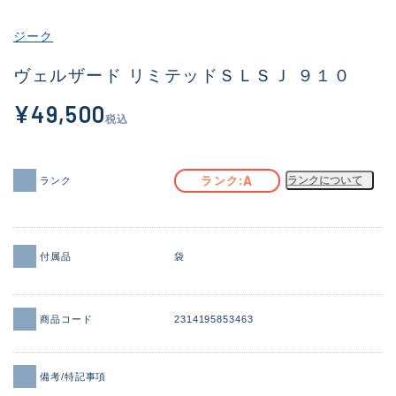
その他
ジーク
新商品
(2105)
ヴェルザード リミテッドＳＬＳＪ ９１０
おすすめ
(188)
¥49,500
税込
値下げ品
(14298)
OH済
(944)
A
ランク
ランクについて
ランク
DCチェック済
(1340)
在庫有のみ
(21936)
付属品
袋
価格
商品コード
2314195853463
この条件で検索する
備考/特記事項