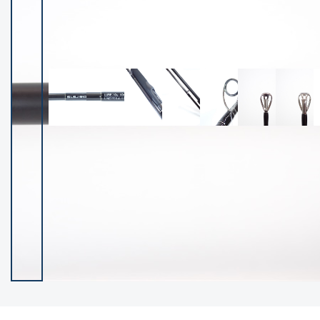
イシグロ御殿場店
イシグロ伊東店
ランク
(102647)
SA
(2967)
A
(17359)
B+
(12342)
B
(22035)
C
(38908)
C-
(5172)
D
(2212)
ランクについて