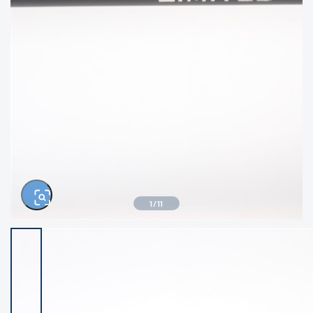
きるもの、改造品も含む
悪
イシグロ西尾店
イシグロ三河安城店
※ルアー、エギ、雑品、その他につきましては
ランク表記はございません。 状態は写真にて
ご確認ください。
イシグロ半田店
イシグロ岡崎若松店
イシグロ岡崎大樹寺店
イシグロ焼津店
イシグロ掛川店
イシグロ沼津店
1
/
11
イシグロ駿東柿田川店
イシグロ豊川店
イシグロ磐田店
イシグロ富士店