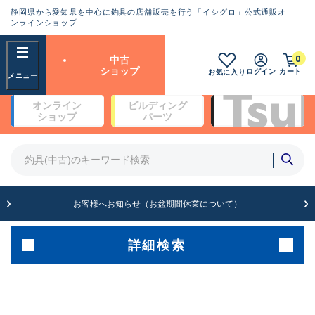
静岡県から愛知県を中心に釣具の店舗販売を行う「イシグロ」公式通販オ
ランクとは？
ンラインショップ
フリーワード
0
中古
SA
ショップ
ログイン
カート
お気に入り
新古品（メーカー問屋から仕
オンライン
ビルディング
入れた未使用品）
良
ショップ
パーツ
商品カテゴリ
※店頭展示時の置き傷が付いている
ものも含む
竿・ルアーロッド(5)
竿・ルアーロッド(64502)
リール・カスタムパーツ(35799)
A
ルアー・エギ(1816)
お客様へお知らせ（お盆期間休業について）
傷が極めて少ない極上品
その他・雑品(1072)
メーカー
詳細検索
B+
使用感や傷は少なく比較的美
店舗
品