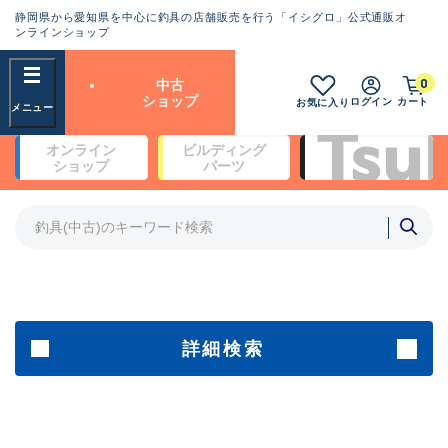
静岡県から愛知県を中心に釣具の店舗販売を行う「イシグロ」公式通販オ
ランクとは？
ンラインショップ
フリーワード
0
中古
SA
ショップ
ログイン
カート
お気に入り
新古品（メーカー問屋から仕
オンライン
ビルディング
入れた未使用品）
良
ショップ
パーツ
商品カテゴリ
※店頭展示時の置き傷が付いている
ものも含む
竿・ルアーロッド(4)
竿・ルアーロッド(64190)
リール・カスタムパーツ(35604)
A
ルアー・エギ(1807)
傷が極めて少ない極上品
その他・雑品(1061)
メーカー
詳細検索
B+
使用感や傷は少なく比較的美
店舗
品