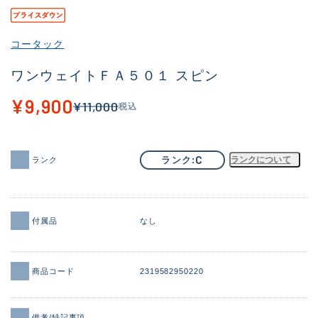
その他
コータック
新商品
(1851)
ワンウェイトＦＡ５０１ スピン
おすすめ
(160)
¥9,900
¥11,000
税込
値下げ品
(14305)
OH済
(933)
C
ランク
ランクについて
ランク
DCチェック済
(1328)
在庫有のみ
(22146)
価格
付属品
なし
商品コード
2319582950220
この条件で検索する
備考/特記事項