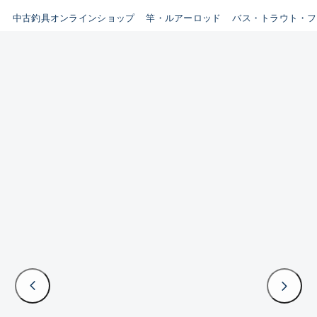
イシグロ鳴海店
中古釣具オンラインショップ
竿・ルアーロッド
バス・トラウト・フ
B
イシグロフレスポ鈴鹿店
使用感や傷はあるが全体的に
イシグロ津高茶屋店
綺麗な良品
イシグロ西春店
C
イシグロ中川かの里店
使用感や傷のある一般的な中
イシグロカインズモール彦根店
古品
イシグロ静岡中吉田店
C-
イシグロ名東引山店
かなり使用感があり、全体的
イシグロ豊田店
に目立つ傷が多い品
イシグロ豊橋向山店
イシグロ岐阜店
D
イシグロ高林店
著しく状態が悪いが使用はで