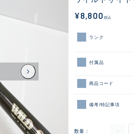
¥8,800
税込
ランク
付属品
商品コード
備考/特記事項
数量