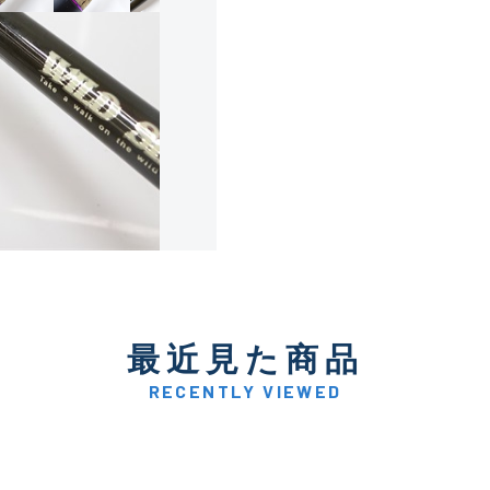
使用感や傷は少なく比較的
B+
使用感や傷はあるが全体的
B
使用感や傷のある一般的な
C
かなり使用感があり、全体
最近見た商品
C-
い品
RECENTLY VIEWED
著しく状態が悪いが使用は
D
品も含む