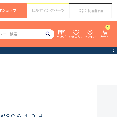
古
ショップ
ビルディング
パーツ
0
ログイン
カート
ヘルプ
お気に入り
WSC６１０Ｈ