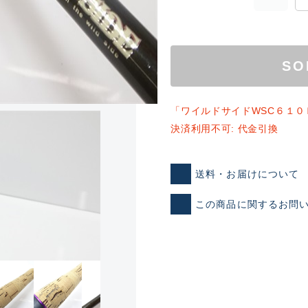
SO
「ワイルドサイドWSC６１０
決済利用不可: 代金引換
ランクとは？
送料・お届けについて
この商品に関するお問
新古品（メーカー問屋から
品）
SA
※店頭展示時の置き傷が付いて
傷が極めて少ない極上品
A