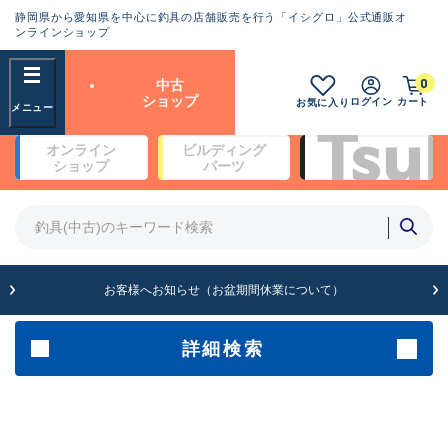
静岡県から愛知県を中心に釣具の店舗販売を行う「イシグロ」公式通販オ
ランクとは？
ンラインショップ
フリーワード
0
中古
SA
ショップ
ログイン
カート
お気に入り
新古品（メーカー問屋から仕
オンライン
ビルディング
入れた未使用品）
良
ショップ
パーツ
商品カテゴリ
※店頭展示時の置き傷が付いている
ものも含む
竿・ルアーロッド(4)
竿・ルアーロッド(64266)
リール・カスタムパーツ(35653)
A
ルアー・エギ(1811)
お客様へお知らせ（お盆期間休業について）
傷が極めて少ない極上品
その他・雑品(1063)
メーカー
詳細検索
B+
使用感や傷は少なく比較的美
店舗
品