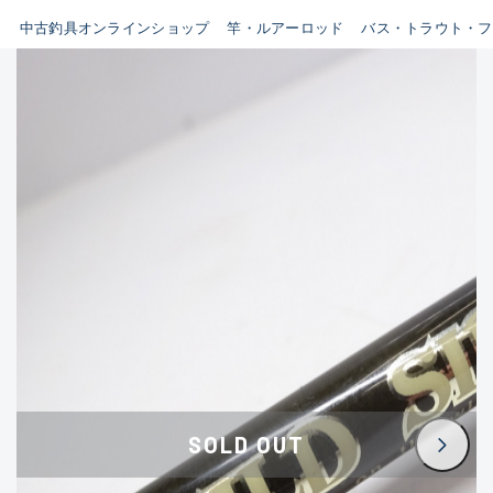
イシグロ鳴海店
中古釣具オンラインショップ
竿・ルアーロッド
バス・トラウト・フ
B
イシグロフレスポ鈴鹿店
使用感や傷はあるが全体的に
イシグロ津高茶屋店
綺麗な良品
イシグロ西春店
C
イシグロカインズモール彦根店
使用感や傷のある一般的な中
イシグロ中川かの里店
古品
イシグロ静岡中吉田店
C-
イシグロ名東引山店
かなり使用感があり、全体的
イシグロ豊田店
に目立つ傷が多い品
イシグロ豊橋向山店
イシグロ岐阜店
D
SOLD OUT
イシグロ高林店
著しく状態が悪いが使用はで