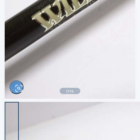
きるもの、改造品も含む
悪
イシグロ西尾店
イシグロ三河安城店
※ルアー、エギ、雑品、その他につきましては
ランク表記はございません。 状態は写真にて
ご確認ください。
イシグロ岡崎大樹寺店
イシグロ半田店
イシグロ岡崎若松店
イシグロ焼津店
イシグロ掛川店
イシグロ沼津店
1
/
14
イシグロ駿東柿田川店
イシグロ豊川店
イシグロ磐田店
イシグロ富士店