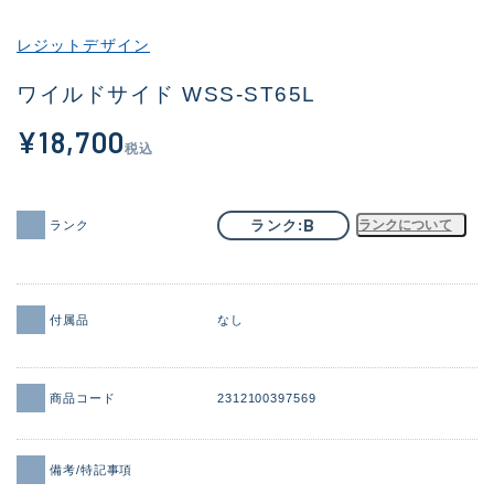
その他
レジットデザイン
新商品
(1904)
ワイルドサイド WSS-ST65L
おすすめ
(169)
¥18,700
税込
値下げ品
(14303)
OH済
(936)
B
ランク
ランクについて
ランク
DCチェック済
(1336)
在庫有のみ
(22042)
付属品
なし
価格
商品コード
2312100397569
この条件で検索する
備考/特記事項