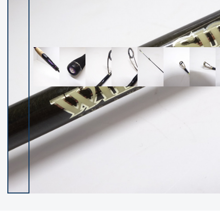
イシグロ御殿場店
イシグロ伊東店
ランク
(102251)
SA
(2950)
A
(17300)
B+
(12283)
B
(21965)
C
(38767)
C-
(5144)
D
(2197)
ランクについて