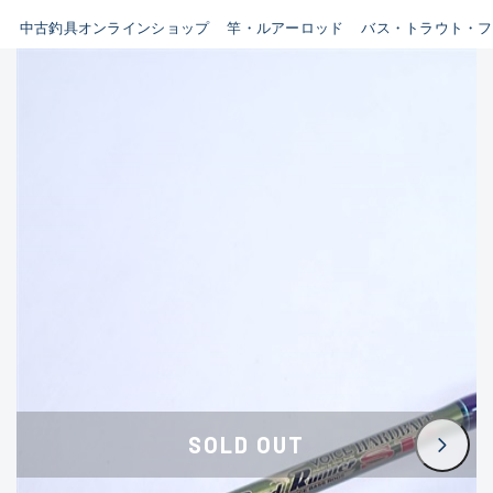
イシグロ鳴海店
中古釣具オンラインショップ
竿・ルアーロッド
バス・トラウト・フ
B
イシグロフレスポ鈴鹿店
使用感や傷はあるが全体的に
イシグロ津高茶屋店
綺麗な良品
イシグロ西春店
C
イシグロ中川かの里店
使用感や傷のある一般的な中
イシグロカインズモール彦根店
古品
イシグロ静岡中吉田店
C-
イシグロ名東引山店
かなり使用感があり、全体的
イシグロ豊田店
に目立つ傷が多い品
イシグロ豊橋向山店
イシグロ岐阜店
D
SOLD OUT
イシグロ高林店
著しく状態が悪いが使用はで