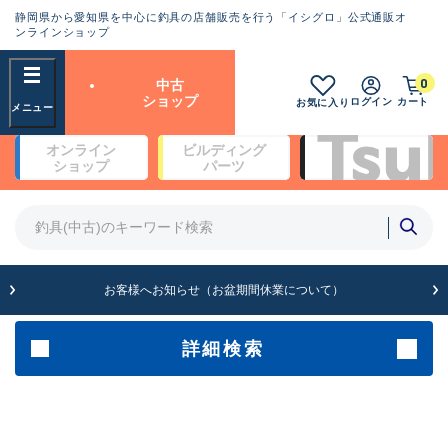
静岡県から愛知県を中心に釣具の店舗販売を行う「イシグロ」公式通販オ
ランクとは？
ンラインショップ
フリーワード
0
中古
SA
ショップ
ログイン
カート
お気に入り
新古品（メーカー問屋から仕
オンライン
ビルディング
入れた未使用品）
良
ショップ
パーツ
商品カテゴリ
※店頭展示時の置き傷が付いている
ものも含む
竿・ルアーロッド(4)
竿・ルアーロッド(64153)
リール・カスタムパーツ(35581)
A
ルアー・エギ(1807)
お客様へお知らせ（お盆期間休業について）
傷が極めて少ない極上品
その他・雑品(1061)
メーカー
詳細検索
B+
使用感や傷は少なく比較的美
店舗
品