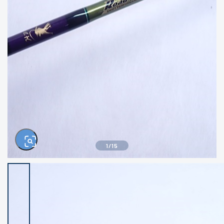
きるもの、改造品も含む
悪
イシグロ西尾店
イシグロ三河安城店
※ルアー、エギ、雑品、その他につきましては
ランク表記はございません。 状態は写真にて
ご確認ください。
イシグロ岡崎大樹寺店
イシグロ半田店
イシグロ岡崎若松店
イシグロ焼津店
イシグロ掛川店
イシグロ沼津店
1
/
15
イシグロ駿東柿田川店
イシグロ豊川店
イシグロ磐田店
イシグロ富士店