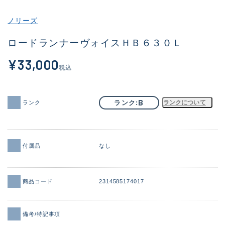
その他
ノリーズ
新商品
(1929)
ロードランナーヴォイスＨＢ６３０Ｌ
おすすめ
(170)
¥33,000
税込
値下げ品
(14306)
OH済
(933)
B
ランク
ランクについて
ランク
DCチェック済
(1329)
在庫有のみ
(22161)
付属品
なし
価格
商品コード
2314585174017
この条件で検索する
備考/特記事項