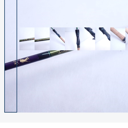
イシグロ御殿場店
イシグロ伊東店
ランク
(102059)
SA
(2940)
A
(17266)
B+
(12264)
B
(21930)
C
(38698)
C-
(5134)
D
(2190)
ランクについて