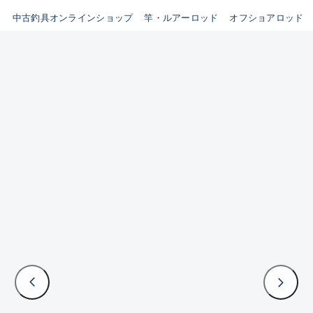
イシグロ鳴海店
中古釣具オンラインショップ
竿・ルアーロッド
オフショアロッド
B
イシグロフレスポ鈴鹿店
使用感や傷はあるが全体的に
イシグロ津高茶屋店
綺麗な良品
イシグロ西春店
C
イシグロカインズモール彦根店
使用感や傷のある一般的な中
イシグロ中川かの里店
古品
イシグロ静岡中吉田店
C-
イシグロ名東引山店
かなり使用感があり、全体的
イシグロ豊田店
に目立つ傷が多い品
イシグロ豊橋向山店
イシグロ岐阜店
D
イシグロ高林店
著しく状態が悪いが使用はで