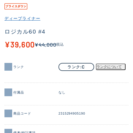
その他
ディープライナー
新商品
(1992)
ロジカル60 #4
おすすめ
(179)
¥39,600
¥44,000
税込
値下げ品
(14302)
OH済
(936)
C
ランク
ランクについて
ランク
DCチェック済
(1338)
在庫有のみ
(22036)
価格
付属品
なし
商品コード
2315294905190
この条件で検索する
備考/特記事項