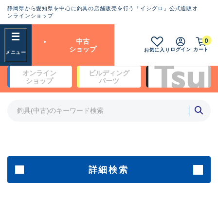
静岡県から愛知県を中心に釣具の店舗販売を行う「イシグロ」公式通販オ
ランクとは？
ンラインショップ
フリーワード
0
中古
SA
ショップ
ログイン
カート
お気に入り
新古品（メーカー問屋から仕
オンライン
ビルディング
入れた未使用品）
良
ショップ
パーツ
商品カテゴリ
※店頭展示時の置き傷が付いている
ものも含む
竿・ルアーロッド(4)
竿・ルアーロッド(64319)
リール・カスタムパーツ(35691)
A
ルアー・エギ(1811)
傷が極めて少ない極上品
その他・雑品(1064)
メーカー
詳細検索
B+
使用感や傷は少なく比較的美
店舗
品