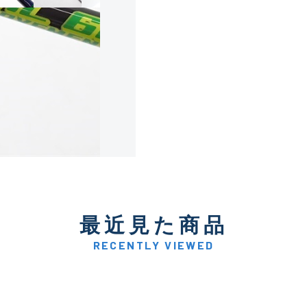
使用感や傷は少なく比較的
B+
使用感や傷はあるが全体的
B
使用感や傷のある一般的な
C
かなり使用感があり、全体
最近見た商品
C-
い品
RECENTLY VIEWED
著しく状態が悪いが使用は
D
品も含む