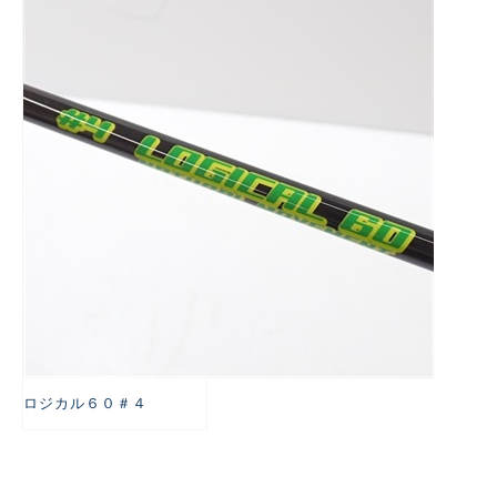
悪
ロジカル６０＃４