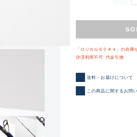
SO
「ロジカル６０＃４」の在庫
決済利用不可: 代金引換
ランクとは？
送料・お届けについて
この商品に関するお問
新古品（メーカー問屋から
品）
SA
※店頭展示時の置き傷が付いて
傷が極めて少ない極上品
A