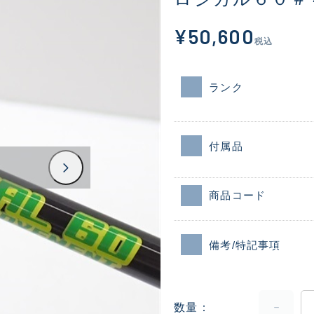
¥50,600
税込
ランク
付属品
商品コード
備考/特記事項
数量