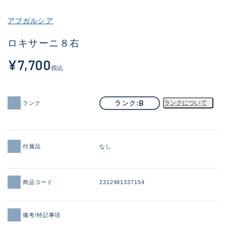
その他
アブガルシア
新商品
(1976)
ロキサーニ８右
おすすめ
(164)
¥7,700
税込
値下げ品
(14300)
OH済
(936)
B
ランク
ランクについて
ランク
DCチェック済
(1337)
在庫有のみ
(21972)
付属品
なし
価格
商品コード
2312481337154
この条件で検索する
備考/特記事項