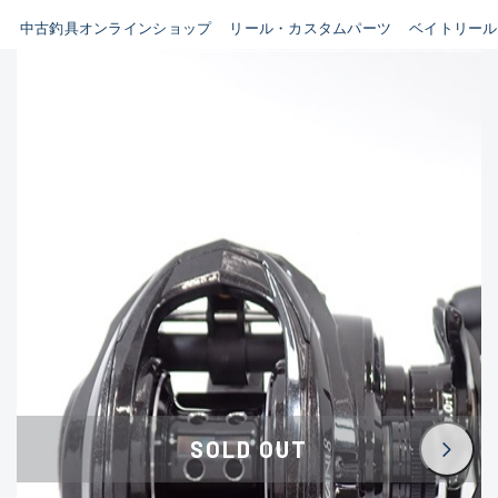
イシグロ鳴海店
中古釣具オンラインショップ
リール・カスタムパーツ
ベイトリール
B
イシグロフレスポ鈴鹿店
使用感や傷はあるが全体的に
イシグロ津高茶屋店
綺麗な良品
イシグロ西春店
C
イシグロ中川かの里店
使用感や傷のある一般的な中
イシグロカインズモール彦根店
古品
イシグロ静岡中吉田店
C-
イシグロ名東引山店
かなり使用感があり、全体的
イシグロ豊田店
に目立つ傷が多い品
イシグロ豊橋向山店
イシグロ岐阜店
D
SOLD OUT
イシグロ高林店
著しく状態が悪いが使用はで