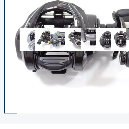
イシグロ御殿場店
イシグロ伊東店
ランク
(102420)
SA
(2957)
A
(17321)
B+
(12303)
B
(21995)
C
(38842)
C-
(5150)
D
(2206)
ランクについて