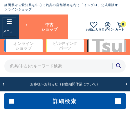
静岡県から愛知県を中心に釣具の店舗販売を行う「イシグロ」公式通販オ
ランクとは？
ンラインショップ
フリーワード
0
中古
SA
ショップ
ログイン
カート
お気に入り
新古品（メーカー問屋から仕
オンライン
ビルディング
入れた未使用品）
良
ショップ
パーツ
商品カテゴリ
※店頭展示時の置き傷が付いている
ものも含む
竿・ルアーロッド(5)
竿・ルアーロッド(64388)
リール・カスタムパーツ(35700)
A
ルアー・エギ(1811)
お客様へお知らせ（お盆期間休業について）
傷が極めて少ない極上品
その他・雑品(1063)
メーカー
詳細検索
B+
使用感や傷は少なく比較的美
店舗
品