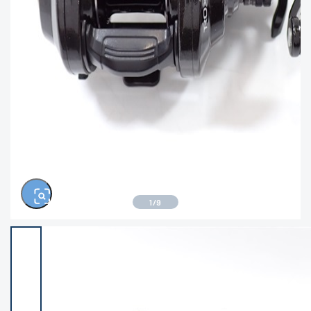
きるもの、改造品も含む
悪
イシグロ西尾店
イシグロ三河安城店
※ルアー、エギ、雑品、その他につきましては
ランク表記はございません。 状態は写真にて
ご確認ください。
イシグロ半田店
イシグロ岡崎大樹寺店
イシグロ岡崎若松店
イシグロ焼津店
イシグロ掛川店
イシグロ沼津店
1
/
9
イシグロ駿東柿田川店
イシグロ豊川店
イシグロ富士店
イシグロ磐田店