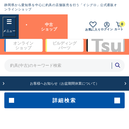
静岡県から愛知県を中心に釣具の店舗販売を行う「イシグロ」公式通販オ
ランクとは？
ンラインショップ
フリーワード
0
中古
SA
ショップ
ログイン
カート
お気に入り
新古品（メーカー問屋から仕
オンライン
ビルディング
入れた未使用品）
良
ショップ
パーツ
商品カテゴリ
※店頭展示時の置き傷が付いている
ものも含む
竿・ルアーロッド(5)
竿・ルアーロッド(64520)
リール・カスタムパーツ(35807)
A
ルアー・エギ(1816)
お客様へお知らせ（お盆期間休業について）
傷が極めて少ない極上品
その他・雑品(1074)
メーカー
詳細検索
B+
使用感や傷は少なく比較的美
店舗
品