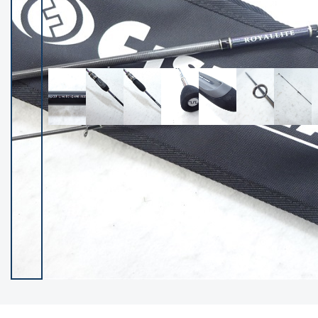
イシグロ御殿場店
イシグロ伊東店
ランク
(102675)
SA
(2966)
A
(17367)
B+
(12346)
B
(22045)
C
(38914)
C-
(5173)
D
(2211)
ランクについて