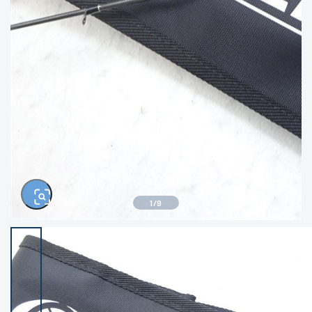
きるもの、改造品も含む
悪
イシグロ西尾店
イシグロ三河安城店
※ルアー、エギ、雑品、その他につきましては
ランク表記はございません。 状態は写真にて
ご確認ください。
イシグロ半田店
イシグロ岡崎若松店
イシグロ岡崎大樹寺店
イシグロ焼津店
イシグロ掛川店
イシグロ沼津店
1
/
9
イシグロ駿東柿田川店
イシグロ豊川店
イシグロ磐田店
イシグロ富士店