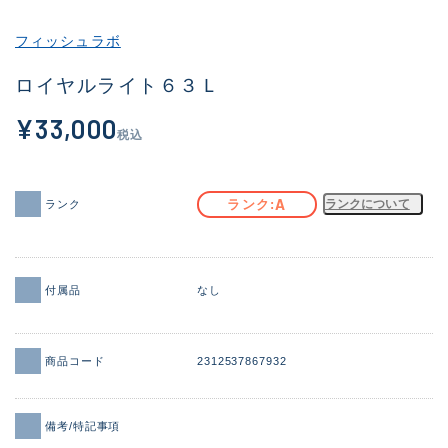
その他
フィッシュラボ
新商品
(2136)
ロイヤルライト６３Ｌ
おすすめ
(199)
¥33,000
税込
値下げ品
(14298)
OH済
(945)
A
ランク
ランクについて
ランク
DCチェック済
(1340)
在庫有のみ
(21905)
付属品
なし
価格
商品コード
2312537867932
この条件で検索する
備考/特記事項