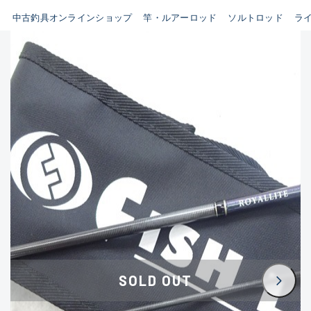
イシグロ鳴海店
中古釣具オンラインショップ
竿・ルアーロッド
ソルトロッド
ラ
B
イシグロフレスポ鈴鹿店
使用感や傷はあるが全体的に
イシグロ津高茶屋店
綺麗な良品
イシグロ西春店
C
イシグロ中川かの里店
使用感や傷のある一般的な中
イシグロカインズモール彦根店
古品
イシグロ静岡中吉田店
C-
イシグロ名東引山店
かなり使用感があり、全体的
イシグロ豊田店
に目立つ傷が多い品
イシグロ豊橋向山店
イシグロ岐阜店
D
SOLD OUT
イシグロ高林店
著しく状態が悪いが使用はで