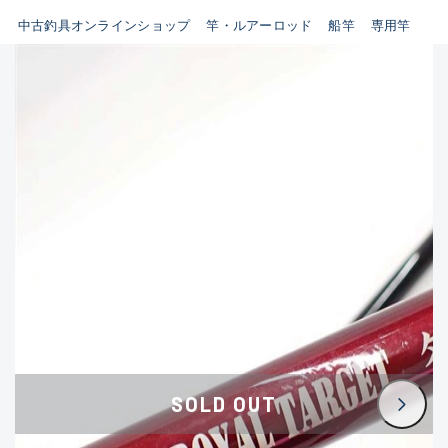
イシグロ鳴海店
中古釣具オンラインショップ
竿・ルアーロッド
船竿
専用竿
B
イシグロフレスポ鈴鹿店
使用感や傷はあるが全体的に
イシグロ津高茶屋店
綺麗な良品
イシグロ西春店
C
イシグロカインズモール彦根店
使用感や傷のある一般的な中
イシグロ中川かの里店
古品
イシグロ静岡中吉田店
C-
イシグロ名東引山店
かなり使用感があり、全体的
イシグロ豊田店
に目立つ傷が多い品
イシグロ豊橋向山店
イシグロ岐阜店
D
SOLD OUT
イシグロ高林店
著しく状態が悪いが使用はで