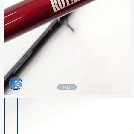
きるもの、改造品も含む
悪
イシグロ西尾店
イシグロ三河安城店
※ルアー、エギ、雑品、その他につきましては
ランク表記はございません。 状態は写真にて
ご確認ください。
イシグロ半田店
イシグロ岡崎若松店
イシグロ岡崎大樹寺店
イシグロ焼津店
イシグロ掛川店
イシグロ沼津店
1
/
23
イシグロ駿東柿田川店
イシグロ豊川店
イシグロ磐田店
イシグロ富士店