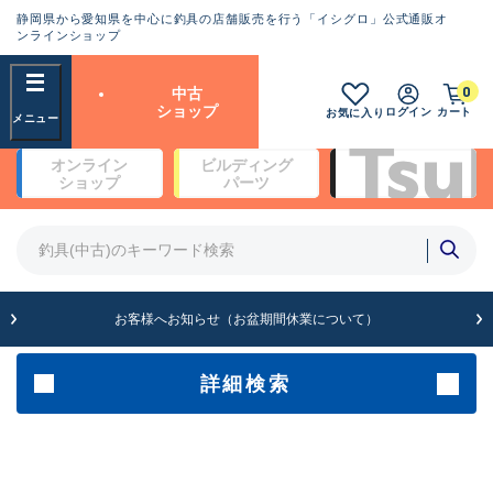
静岡県から愛知県を中心に釣具の店舗販売を行う「イシグロ」公式通販オ
ランクとは？
ンラインショップ
フリーワード
0
中古
SA
ショップ
ログイン
カート
お気に入り
新古品（メーカー問屋から仕
オンライン
ビルディング
入れた未使用品）
良
ショップ
パーツ
商品カテゴリ
※店頭展示時の置き傷が付いている
ものも含む
竿・ルアーロッド(5)
竿・ルアーロッド(64420)
リール・カスタムパーツ(35765)
A
ルアー・エギ(1812)
お客様へお知らせ（お盆期間休業について）
傷が極めて少ない極上品
その他・雑品(1066)
メーカー
詳細検索
B+
使用感や傷は少なく比較的美
店舗
品