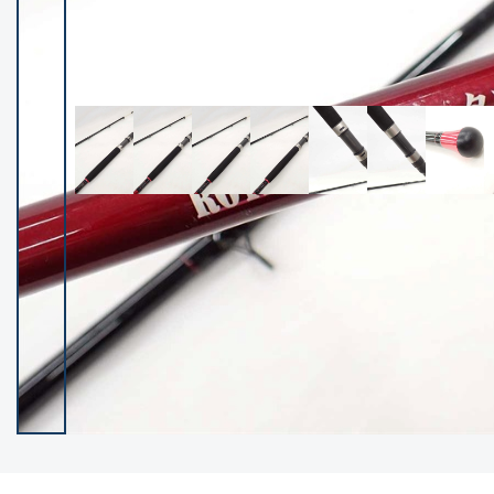
イシグロ御殿場店
イシグロ伊東店
ランク
(102521)
SA
(2966)
A
(17340)
B+
(12319)
B
(22008)
C
(38872)
C-
(5164)
D
(2205)
ランクについて