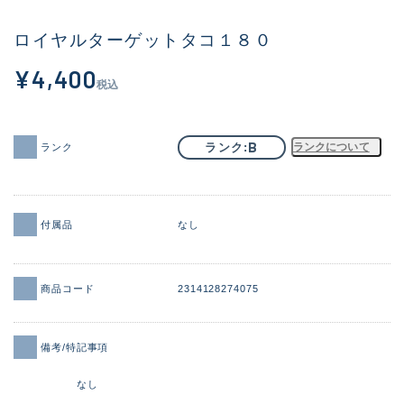
その他
ロイヤルターゲットタコ１８０
新商品
(2082)
¥4,400
税込
おすすめ
(168)
値下げ品
(14299)
B
ランク
ランクについて
ランク
OH済
(943)
DCチェック済
(1338)
付属品
なし
在庫有のみ
(21971)
価格
商品コード
2314128274075
備考/特記事項
この条件で検索する
なし