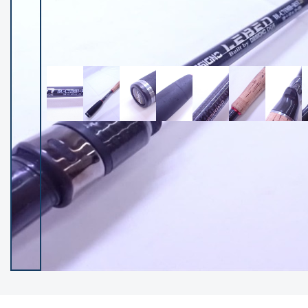
イシグロ御殿場店
イシグロ伊東店
ランク
(102551)
SA
(2966)
A
(17343)
B+
(12325)
B
(22015)
C
(38880)
C-
(5168)
D
(2206)
ランクについて