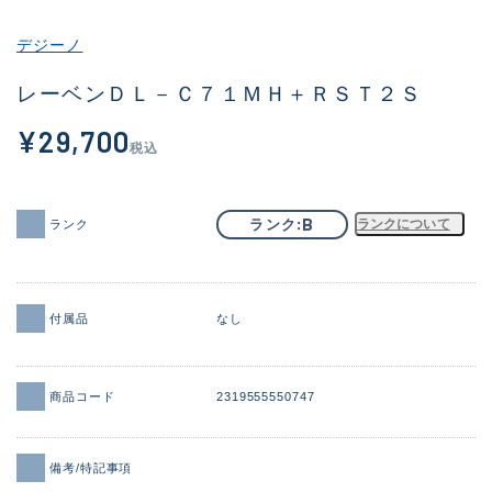
その他
デジーノ
新商品
(2013)
レーベンＤＬ－Ｃ７１ＭＨ＋ＲＳＴ２Ｓ
おすすめ
(175)
¥29,700
税込
値下げ品
(14299)
OH済
(943)
B
ランク
ランクについて
ランク
DCチェック済
(1339)
在庫有のみ
(21910)
付属品
なし
価格
商品コード
2319555550747
この条件で検索する
備考/特記事項