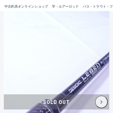
イシグロ鳴海店
中古釣具オンラインショップ
竿・ルアーロッド
バス・トラウト・フ
B
イシグロフレスポ鈴鹿店
使用感や傷はあるが全体的に
イシグロ津高茶屋店
綺麗な良品
イシグロ西春店
C
イシグロ中川かの里店
使用感や傷のある一般的な中
イシグロカインズモール彦根店
古品
イシグロ静岡中吉田店
C-
イシグロ名東引山店
かなり使用感があり、全体的
イシグロ豊田店
に目立つ傷が多い品
イシグロ豊橋向山店
イシグロ岐阜店
D
SOLD OUT
イシグロ高林店
著しく状態が悪いが使用はで