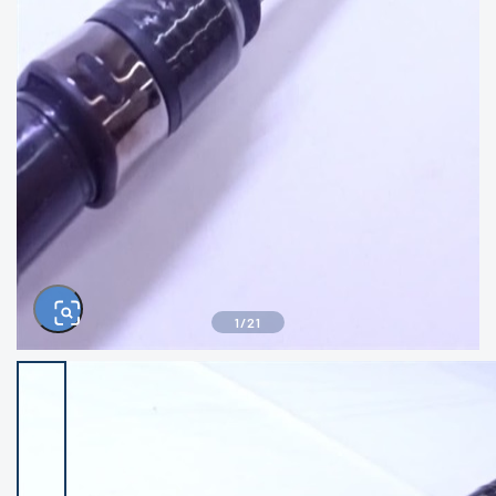
きるもの、改造品も含む
悪
イシグロ西尾店
イシグロ三河安城店
※ルアー、エギ、雑品、その他につきましては
ランク表記はございません。 状態は写真にて
ご確認ください。
イシグロ半田店
イシグロ岡崎若松店
イシグロ岡崎大樹寺店
イシグロ焼津店
イシグロ掛川店
イシグロ沼津店
1
/
21
イシグロ駿東柿田川店
イシグロ豊川店
イシグロ磐田店
イシグロ富士店