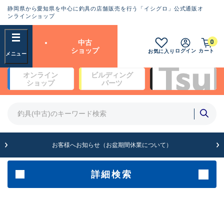
静岡県から愛知県を中心に釣具の店舗販売を行う「イシグロ」公式通販オ
ランクとは？
ンラインショップ
フリーワード
0
中古
SA
ショップ
ログイン
カート
お気に入り
新古品（メーカー問屋から仕
オンライン
ビルディング
入れた未使用品）
良
ショップ
パーツ
商品カテゴリ
※店頭展示時の置き傷が付いている
ものも含む
竿・ルアーロッド(5)
竿・ルアーロッド(64434)
リール・カスタムパーツ(35779)
A
ルアー・エギ(1812)
お客様へお知らせ（お盆期間休業について）
傷が極めて少ない極上品
その他・雑品(1068)
メーカー
詳細検索
B+
使用感や傷は少なく比較的美
店舗
品