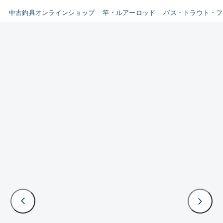
イシグロ鳴海店
中古釣具オンラインショップ
竿・ルアーロッド
バス・トラウト・フ
B
イシグロフレスポ鈴鹿店
使用感や傷はあるが全体的に
イシグロ津高茶屋店
綺麗な良品
イシグロ西春店
C
イシグロ中川かの里店
使用感や傷のある一般的な中
イシグロカインズモール彦根店
古品
イシグロ静岡中吉田店
C-
イシグロ名東引山店
かなり使用感があり、全体的
イシグロ豊田店
に目立つ傷が多い品
イシグロ豊橋向山店
イシグロ岐阜店
D
イシグロ高林店
著しく状態が悪いが使用はで