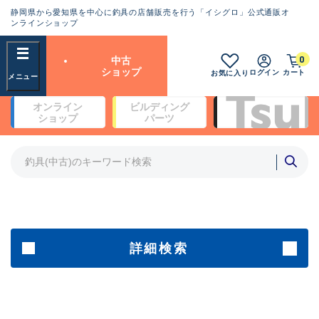
静岡県から愛知県を中心に釣具の店舗販売を行う「イシグロ」公式通販オ
ランクとは？
ンラインショップ
フリーワード
0
中古
SA
ショップ
ログイン
カート
お気に入り
新古品（メーカー問屋から仕
オンライン
ビルディング
入れた未使用品）
良
ショップ
パーツ
商品カテゴリ
※店頭展示時の置き傷が付いている
ものも含む
竿・ルアーロッド(4)
竿・ルアーロッド(64190)
リール・カスタムパーツ(35604)
A
ルアー・エギ(1807)
傷が極めて少ない極上品
その他・雑品(1061)
メーカー
詳細検索
B+
使用感や傷は少なく比較的美
店舗
品