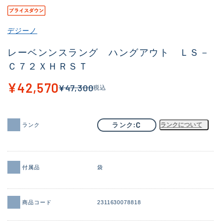
その他
デジーノ
新商品
(1851)
レーベンンスラング ハングアウト ＬＳ－
おすすめ
(160)
Ｃ７２ＸＨＲＳＴ
値下げ品
(14305)
¥42,570
¥47,300
税込
OH済
(933)
DCチェック済
(1328)
C
ランク
ランクについて
ランク
在庫有のみ
(22149)
価格
付属品
袋
この条件で検索する
商品コード
2311630078818