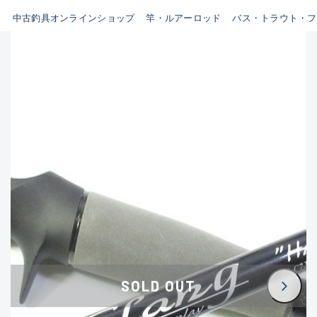
イシグロ鳴海店
中古釣具オンラインショップ
竿・ルアーロッド
バス・トラウト・フ
B
イシグロフレスポ鈴鹿店
使用感や傷はあるが全体的に
イシグロ津高茶屋店
綺麗な良品
イシグロ西春店
C
イシグロカインズモール彦根店
使用感や傷のある一般的な中
イシグロ中川かの里店
古品
イシグロ静岡中吉田店
C-
イシグロ名東引山店
かなり使用感があり、全体的
イシグロ豊田店
に目立つ傷が多い品
イシグロ豊橋向山店
イシグロ岐阜店
D
SOLD OUT
イシグロ高林店
著しく状態が悪いが使用はで