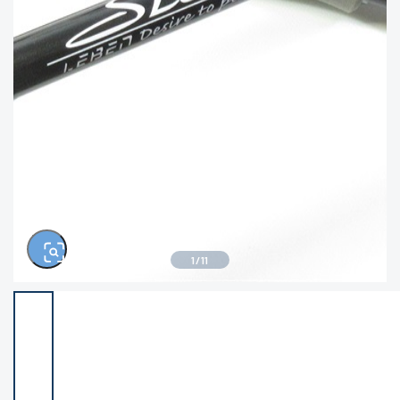
きるもの、改造品も含む
悪
イシグロ西尾店
イシグロ三河安城店
※ルアー、エギ、雑品、その他につきましては
ランク表記はございません。 状態は写真にて
ご確認ください。
イシグロ岡崎大樹寺店
イシグロ半田店
イシグロ岡崎若松店
イシグロ焼津店
イシグロ掛川店
イシグロ沼津店
1
/
11
イシグロ駿東柿田川店
イシグロ豊川店
イシグロ磐田店
イシグロ富士店