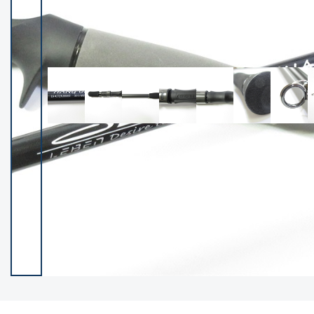
イシグロ御殿場店
イシグロ伊東店
ランク
(102216)
SA
(2949)
A
(17297)
B+
(12278)
B
(21959)
C
(38756)
C-
(5142)
D
(2196)
ランクについて