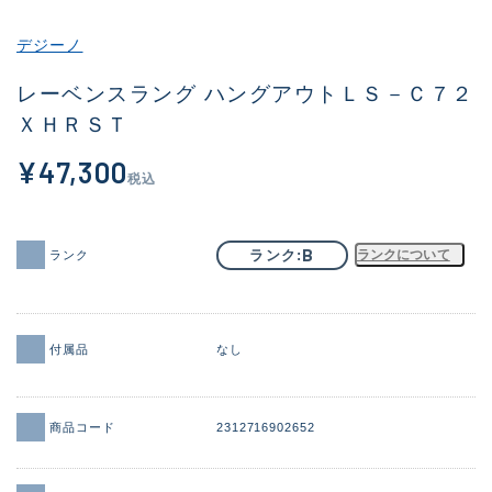
その他
デジーノ
新商品
(1950)
レーベンスラング ハングアウトＬＳ－Ｃ７２
ＸＨＲＳＴ
おすすめ
(173)
¥47,300
値下げ品
(14304)
税込
OH済
(936)
DCチェック済
(1335)
B
ランク
ランクについて
ランク
在庫有のみ
(22112)
価格
付属品
なし
商品コード
2312716902652
この条件で検索する