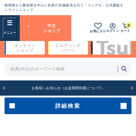
静岡県から愛知県を中心に釣具の店舗販売を行う「イシグロ」公式通販オ
ランクとは？
ンラインショップ
フリーワード
0
中古
SA
ショップ
ログイン
カート
お気に入り
新古品（メーカー問屋から仕
オンライン
ビルディング
入れた未使用品）
良
ショップ
パーツ
商品カテゴリ
※店頭展示時の置き傷が付いている
ものも含む
竿・ルアーロッド(4)
竿・ルアーロッド(64252)
リール・カスタムパーツ(35638)
A
ルアー・エギ(1807)
お客様へお知らせ（お盆期間休業について）
傷が極めて少ない極上品
その他・雑品(1062)
メーカー
詳細検索
B+
使用感や傷は少なく比較的美
店舗
品