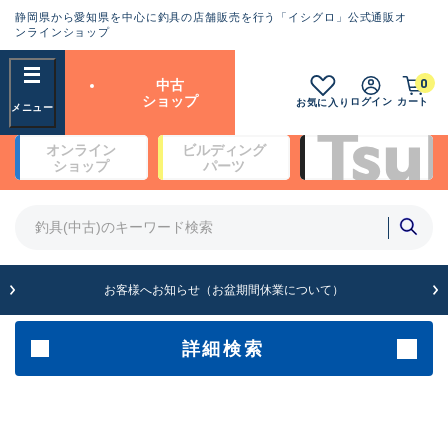
静岡県から愛知県を中心に釣具の店舗販売を行う「イシグロ」公式通販オ
ランクとは？
ンラインショップ
フリーワード
0
中古
SA
ショップ
ログイン
カート
お気に入り
新古品（メーカー問屋から仕
オンライン
ビルディング
入れた未使用品）
良
ショップ
パーツ
商品カテゴリ
※店頭展示時の置き傷が付いている
ものも含む
竿・ルアーロッド(4)
竿・ルアーロッド(64369)
リール・カスタムパーツ(35700)
A
ルアー・エギ(1811)
お客様へお知らせ（お盆期間休業について）
傷が極めて少ない極上品
その他・雑品(1063)
メーカー
詳細検索
B+
使用感や傷は少なく比較的美
店舗
品