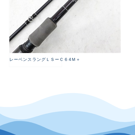
レーベンスラングＬＳーＣ６4Ｍ＋