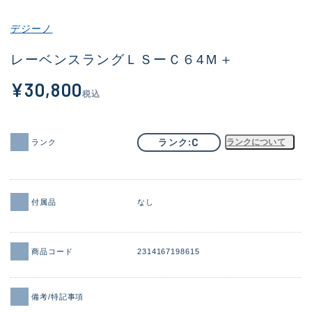
その他
デジーノ
新商品
(1956)
レーベンスラングＬＳーＣ６4Ｍ＋
おすすめ
(164)
¥30,800
税込
値下げ品
(14301)
OH済
(936)
C
ランク
ランクについて
ランク
DCチェック済
(1337)
在庫有のみ
(21991)
付属品
なし
価格
商品コード
2314167198615
この条件で検索する
備考/特記事項