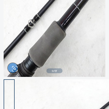
きるもの、改造品も含む
悪
イシグロ西尾店
イシグロ三河安城店
※ルアー、エギ、雑品、その他につきましては
ランク表記はございません。 状態は写真にて
ご確認ください。
イシグロ半田店
イシグロ岡崎大樹寺店
イシグロ岡崎若松店
イシグロ焼津店
イシグロ掛川店
イシグロ沼津店
1
/
17
イシグロ駿東柿田川店
イシグロ磐田店
イシグロ豊川店
イシグロ富士店