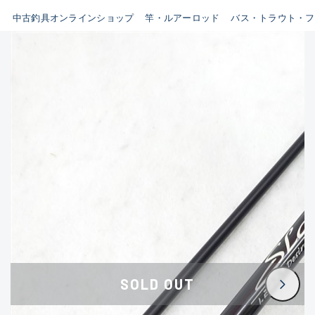
イシグロ鳴海店
中古釣具オンラインショップ
竿・ルアーロッド
バス・トラウト・フ
B
イシグロフレスポ鈴鹿店
使用感や傷はあるが全体的に
イシグロ津高茶屋店
綺麗な良品
イシグロ西春店
C
イシグロ中川かの里店
使用感や傷のある一般的な中
イシグロカインズモール彦根店
古品
イシグロ静岡中吉田店
C-
イシグロ名東引山店
かなり使用感があり、全体的
イシグロ豊田店
に目立つ傷が多い品
イシグロ豊橋向山店
イシグロ岐阜店
D
SOLD OUT
イシグロ高林店
著しく状態が悪いが使用はで