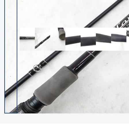
イシグロ御殿場店
イシグロ伊東店
ランク
(102400)
SA
(2953)
A
(17318)
B+
(12301)
B
(21990)
C
(38837)
C-
(5150)
D
(2205)
ランクについて