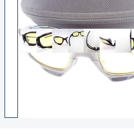
イシグロ御殿場店
イシグロ伊東店
ランク
(102321)
SA
(2950)
A
(17313)
B+
(12285)
B
(21981)
C
(38799)
C-
(5148)
D
(2199)
ランクについて