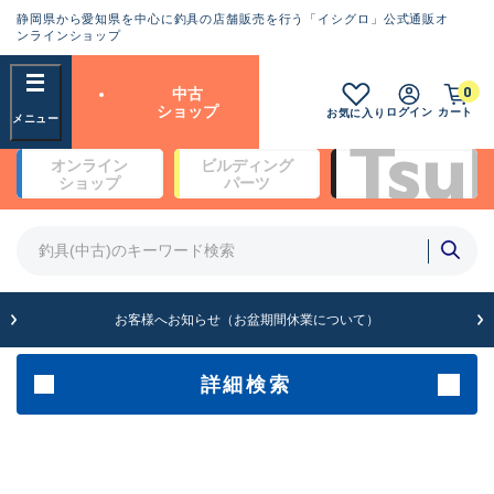
静岡県から愛知県を中心に釣具の店舗販売を行う「イシグロ」公式通販オ
ランクとは？
ンラインショップ
フリーワード
0
中古
SA
ショップ
ログイン
カート
お気に入り
新古品（メーカー問屋から仕
オンライン
ビルディング
入れた未使用品）
良
ショップ
パーツ
商品カテゴリ
※店頭展示時の置き傷が付いている
ものも含む
竿・ルアーロッド(4)
竿・ルアーロッド(64299)
リール・カスタムパーツ(35677)
A
ルアー・エギ(1811)
お客様へお知らせ（お盆期間休業について）
傷が極めて少ない極上品
その他・雑品(1064)
メーカー
詳細検索
B+
使用感や傷は少なく比較的美
店舗
品