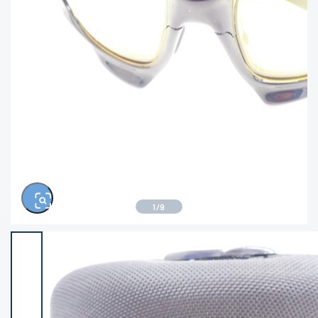
きるもの、改造品も含む
悪
イシグロ西尾店
イシグロ三河安城店
※ルアー、エギ、雑品、その他につきましては
ランク表記はございません。 状態は写真にて
ご確認ください。
イシグロ岡崎大樹寺店
イシグロ半田店
イシグロ岡崎若松店
イシグロ焼津店
イシグロ掛川店
イシグロ沼津店
1
/
9
イシグロ駿東柿田川店
イシグロ豊川店
イシグロ磐田店
イシグロ富士店