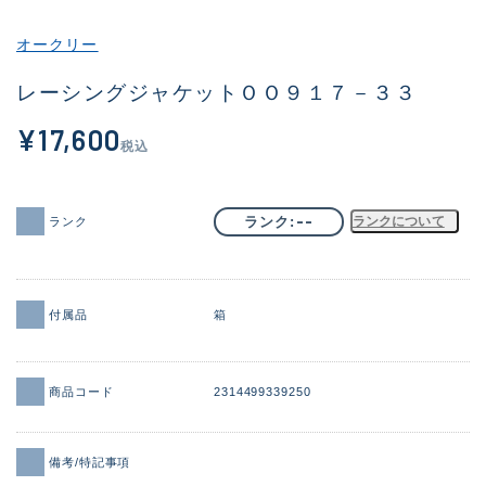
その他
オークリー
新商品
(1973)
レーシングジャケットＯＯ９１７－３３
おすすめ
(175)
¥17,600
税込
値下げ品
(14303)
OH済
(936)
--
ランク
ランクについて
ランク
DCチェック済
(1338)
在庫有のみ
(22041)
付属品
箱
価格
商品コード
2314499339250
この条件で検索する
備考/特記事項