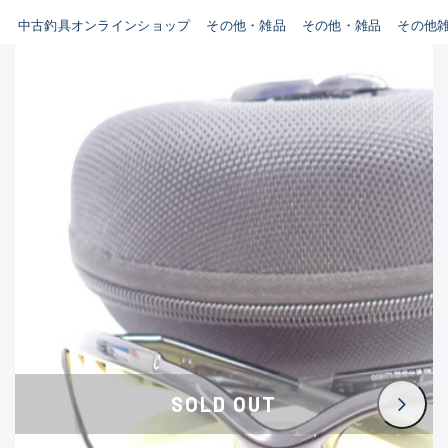
イシグロ鳴海店
中古釣具オンラインショップ
その他・雑品
その他・雑品
その他
B
イシグロフレスポ鈴鹿店
使用感や傷はあるが全体的に
イシグロ津高茶屋店
綺麗な良品
イシグロ西春店
C
イシグロカインズモール彦根店
使用感や傷のある一般的な中
イシグロ中川かの里店
古品
イシグロ静岡中吉田店
C-
イシグロ名東引山店
かなり使用感があり、全体的
イシグロ豊田店
に目立つ傷が多い品
イシグロ豊橋向山店
イシグロ岐阜店
D
SOLD OUT
イシグロ高林店
著しく状態が悪いが使用はで