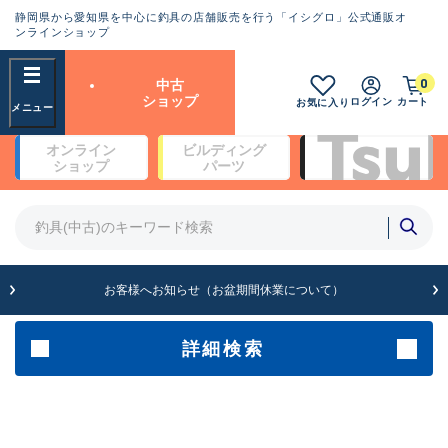
静岡県から愛知県を中心に釣具の店舗販売を行う「イシグロ」公式通販オ
ランクとは？
ンラインショップ
フリーワード
0
中古
SA
ショップ
ログイン
カート
お気に入り
新古品（メーカー問屋から仕
オンライン
ビルディング
入れた未使用品）
良
ショップ
パーツ
商品カテゴリ
※店頭展示時の置き傷が付いている
ものも含む
竿・ルアーロッド(5)
竿・ルアーロッド(64426)
リール・カスタムパーツ(35768)
A
ルアー・エギ(1812)
お客様へお知らせ（お盆期間休業について）
傷が極めて少ない極上品
その他・雑品(1066)
メーカー
詳細検索
B+
使用感や傷は少なく比較的美
店舗
品