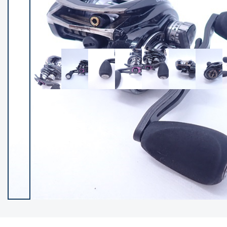
イシグロ御殿場店
イシグロ伊東店
ランク
(102530)
SA
(2966)
A
(17340)
B+
(12322)
B
(22008)
C
(38875)
C-
(5167)
D
(2205)
ランクについて