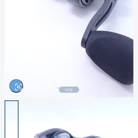
きるもの、改造品も含む
悪
イシグロ西尾店
イシグロ三河安城店
※ルアー、エギ、雑品、その他につきましては
ランク表記はございません。 状態は写真にて
ご確認ください。
イシグロ半田店
イシグロ岡崎若松店
イシグロ岡崎大樹寺店
イシグロ焼津店
イシグロ掛川店
イシグロ沼津店
1
/
13
イシグロ駿東柿田川店
イシグロ豊川店
イシグロ磐田店
イシグロ富士店