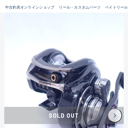
イシグロ鳴海店
中古釣具オンラインショップ
リール・カスタムパーツ
ベイトリール
B
イシグロフレスポ鈴鹿店
使用感や傷はあるが全体的に
イシグロ津高茶屋店
綺麗な良品
イシグロ西春店
C
イシグロカインズモール彦根店
使用感や傷のある一般的な中
イシグロ中川かの里店
古品
イシグロ静岡中吉田店
C-
イシグロ名東引山店
かなり使用感があり、全体的
イシグロ豊田店
に目立つ傷が多い品
イシグロ豊橋向山店
イシグロ岐阜店
D
SOLD OUT
イシグロ高林店
著しく状態が悪いが使用はで