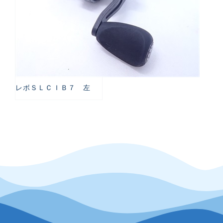
レボＳＬＣＩＢ７ 左