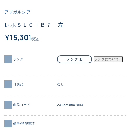
その他
アブガルシア
新商品
(2091)
レボＳＬＣＩＢ７ 左
おすすめ
(177)
¥15,301
税込
値下げ品
(14299)
OH済
(943)
C
ランク
ランクについて
ランク
DCチェック済
(1339)
在庫有のみ
(21967)
付属品
なし
価格
商品コード
2312246507853
この条件で検索する
備考/特記事項